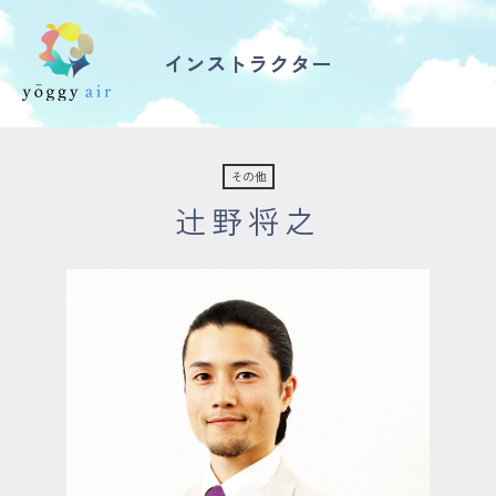
インストラクター
受講の流れ
料金について
その他
辻野将之
インストラクター一覧
FAQ / お問い合わせ
yoggy store
yoggy magazine
yoggy mommy