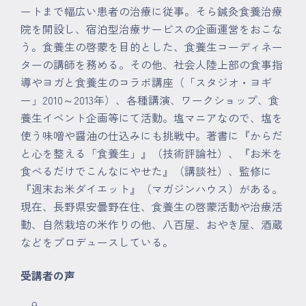
ートまで幅広い患者の治療に従事。そら鍼灸食養治療
院を開設し、宿泊型治療サービスの企画運営をおこな
う。食養生の啓蒙を目的とした、食養生コーディネー
ターの講師を務める。その他、社会人陸上部の食事指
導やヨガと食養生のコラボ講座（「スタジオ・ヨギ
ー」2010～2013年）、各種講演、ワークショップ、食
養生イベント企画等にて活動。塩マニアなので、塩を
使う味噌や醤油の仕込みにも挑戦中。著書に『からだ
と心を整える「食養生」』（技術評論社）、『お米を
食べるだけでこんなにやせた』（講談社）、監修に
『週末お米ダイエット』（マガジンハウス）がある。
現在、長野県安曇野在住、食養生の啓蒙活動や治療活
動、自然栽培の米作りの他、八百屋、おやき屋、酒蔵
などをプロデュースしている。
受講者の声