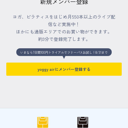
新規メンバー登録
マイページ
ヨガ、ピラティスをはじめ月550本以上のライブ配
信など実施中！
ログイン
ほかにも通販エリアでのお買い物ができます。
約3分で登録完了します。
会員規約について
いまなら7日間100円トライアルでフリーパスお試し！8/31まで
クラス参加にあたっての同意書
yoggy airにメンバー登録する
特定商取引にかかわる表示
プライバシーポリシー