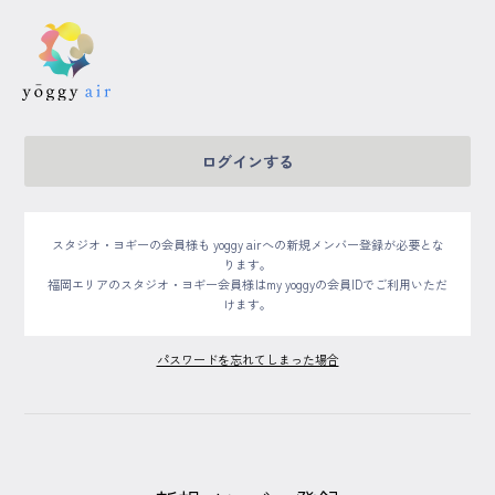
受講の流れ
ログインする
料金について
インストラクター一覧
スタジオ・ヨギーの会員様も yoggy airへの新規メンバー登録が必要とな
ります。
FAQ / お問い合わせ
福岡エリアのスタジオ・ヨギー会員様はmy yoggyの会員IDでご利用いただ
けます。
yoggy store
パスワードを忘れてしまった場合
yoggy magazine
yoggy mommy