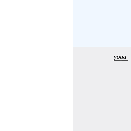
受講の流れ
料金について
インストラクター一覧
yoga
FAQ / お問い合わせ
yoggy store
yoggy magazine
yoggy mommy