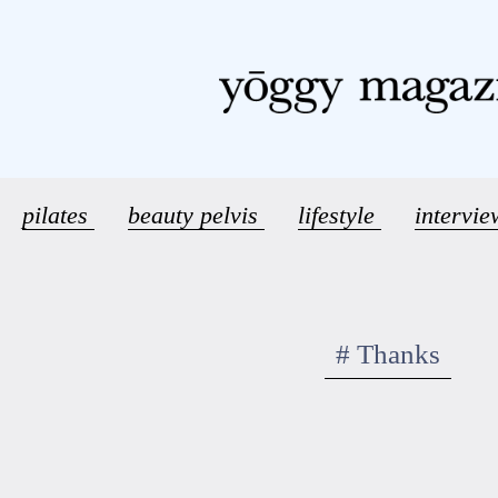
pilates
beauty pelvis
lifestyle
intervi
# Thanks