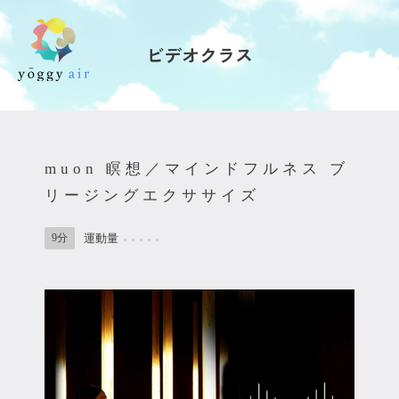
ビデオクラス
受講の流れ
料金について
muon 瞑想／マインドフルネス ブ
インストラクター一覧
リージングエクササイズ
FAQ / お問い合わせ
9分
運動量
●
●
●
●
●
yoggy store
yoggy magazine
yoggy mommy