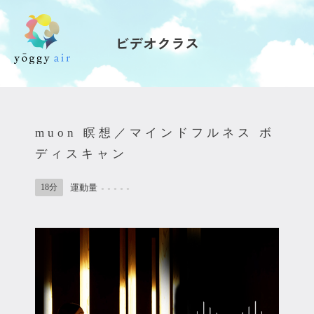
ビデオクラス
受講の流れ
料金について
muon 瞑想／マインドフルネス ボ
インストラクター一覧
ディスキャン
FAQ / お問い合わせ
18分
運動量
●
●
●
●
●
yoggy store
yoggy magazine
yoggy mommy