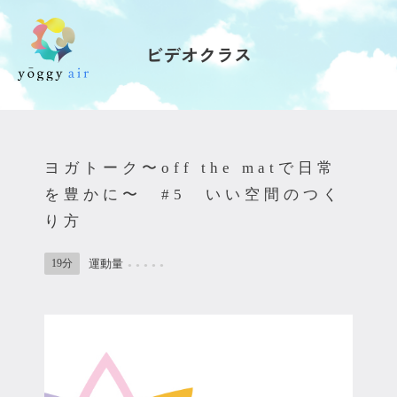
ビデオクラス
受講の流れ
料金について
ヨガトーク〜off the matで日常
インストラクター一覧
を豊かに〜 #5 いい空間のつく
り方
FAQ / お問い合わせ
19分
運動量
●
●
●
●
●
yoggy store
yoggy magazine
yoggy mommy