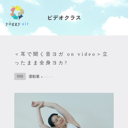
ビデオクラス
受講の流れ
料金について
＜耳で聞く音ヨガ on video＞立
インストラクター一覧
ったまま全身ヨカ?
FAQ / お問い合わせ
10分
運動量
●
●
●
●
●
yoggy store
yoggy magazine
yoggy mommy