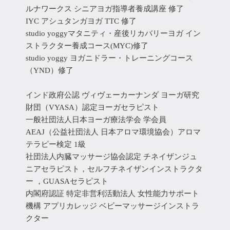
ルナワークス シニアヨガ指導者養成講座 修了
IYC アシュタンガヨガ TTC 修了
studio yoggyマタニティ・産後リカバリーヨガ イン
ストラクター養成コース(MYC)修了
studio yoggy ヨガニドラー・トレーニングコース
（YND）修了
インド政府公認 ヴィヴェーカーナンダ ヨーガ研究
財団（VYASA）認定ヨーガセラピスト
一般社団法人日本ヨーガ療法学会 学会員
AEAJ（公益社団法人 日本アロマ環境協会）アロマ
テラピー検定 1級
社団法人内臓マッサージ協会認定 チネイザンジュ
ニアセラピスト，セルフチネイザンインストラクタ
ー ，GUASAセラピスト
内閣府認証 特定非営利活動法人 女性能力サポート
機構 アプリカレッジ ベビーマッサージインストラ
クター