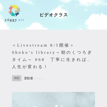
ビデオクラス
受講の流れ
料金について
＜Livestream 8/5開催＞
インストラクター一覧
Shoko’s library～朝のくつろぎ
タイム～ #68 丁寧に生きれば、
FAQ / お問い合わせ
人生が変わる！
yoggy store
30分
運動量
●
●
●
●
●
yoggy magazine
yoggy mommy