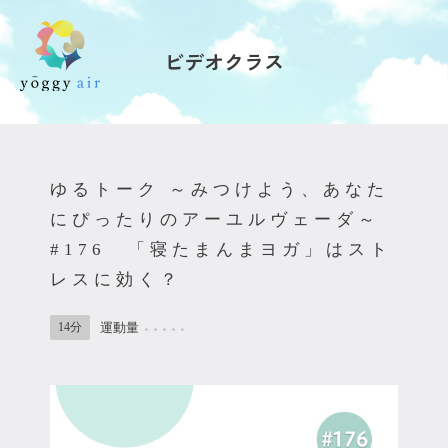
ビデオクラス
受講の流れ
料金について
ゆるトーク ～みつけよう、あなた
インストラクター一覧
にぴったりのアーユルヴェーダ～
#176 「寝たまんまヨガ」はスト
FAQ / お問い合わせ
レスに効く？
yoggy store
14分
運動量
●
●
●
●
●
yoggy magazine
yoggy mommy