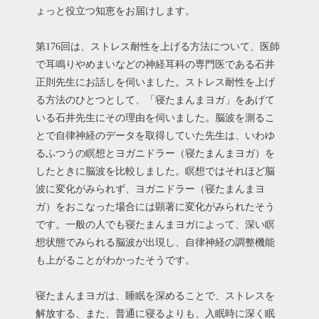
ょっと役立つ知恵をお届けします。
第176回は、ストレス耐性を上げる方法について、医師
で耳鳴りやめまいなどの神経耳科の専門医である石井
正則先生にお話しを伺いました。ストレス耐性を上げ
る方法のひとつとして、「寝たまんまヨガ」をあげて
いる石井先生にその理由を伺いました。脳波を測るこ
とで自律神経のデータを取得していた先生は、いわゆ
るふつうの瞑想とヨガニドラー（寝たまんまヨガ）を
したときに脳波を比較しました。瞑想ではそれほど脳
波に変化がみられず、ヨガニドラー（寝たまんまヨ
ガ）をおこなった場合には顕著に変化がみられたそう
です。一般の人でも寝たまんまヨガによって、深い瞑
想状態でみられる脳波が出現し、自律神経の調整機能
も上がることがわかったそうです。
寝たまんまヨガは、睡眠を深めることで、ストレスを
解放する、また、普通に寝るよりも、入眠時に深く眠