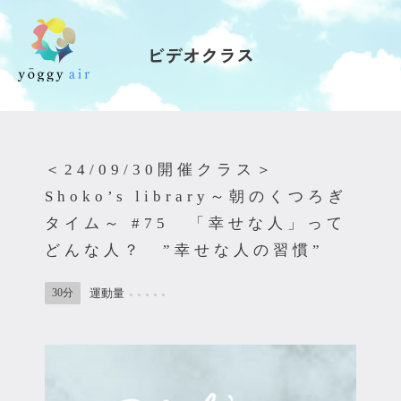
ビデオクラス
受講の流れ
料金について
＜24/09/30開催クラス＞
インストラクター一覧
Shoko’s library～朝のくつろぎ
タイム～ #75 「幸せな人」って
FAQ / お問い合わせ
どんな人？ ”幸せな人の習慣”
yoggy store
30分
運動量
●
●
●
●
●
yoggy magazine
yoggy mommy