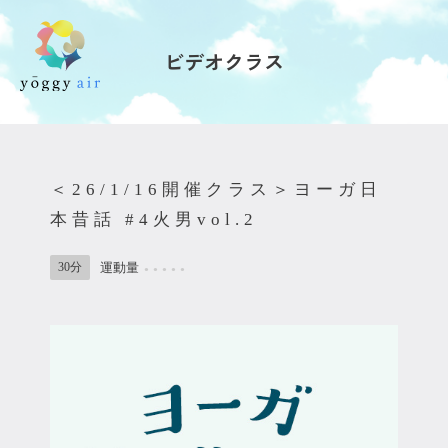
ビデオクラス
受講の流れ
料金について
＜26/1/16開催クラス＞ヨーガ日
インストラクター一覧
本昔話 #4火男vol.2
FAQ / お問い合わせ
30分
運動量
●
●
●
●
●
yoggy store
yoggy magazine
yoggy mommy