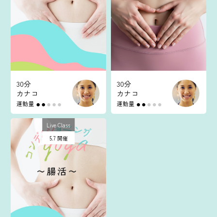
マイページ
ログイン
会員規約について
30分
30分
カナコ
カナコ
クラス参加にあたっての同意書
運動量
運動量
●
●
●
●
●
●
●
●
●
●
特定商取引にかかわる表示
Live Class
5.7 開催
プライバシーポリシー