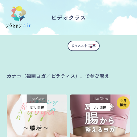
ビデオクラス
受講の流れ
絞り込み中
料金について
インストラクター一覧
カナコ（福岡ヨガ／ピラティス）、で並び替え
FAQ / お問い合わせ
Live Class
Live Class
yoggy store
12.10 開催
9.3 開催
yoggy magazine
yoggy mommy