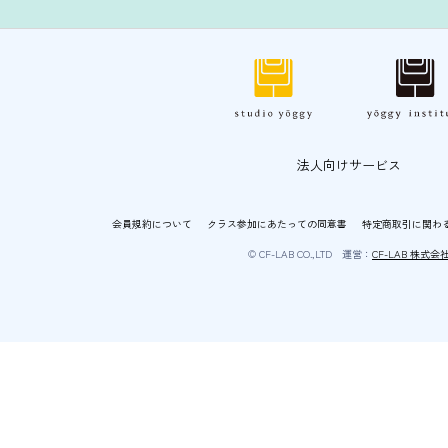
法人向けサービス
会員規約について
クラス参加にあたっての同意書
特定商取引に関わ
© CF-LAB CO.,LTD 運営：
CF-LAB 株式会