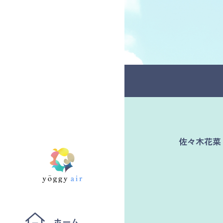
受講の流れ
料金について
インストラクター一覧
FAQ / お問い合わせ
佐々木花菜
yoggy store
yoggy magazine
yoggy mommy
ホーム