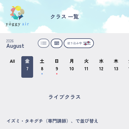
クラス 一覧
受講の流れ
2026
絞り込み中
August
料金について
インストラクター一覧
All
金
土
日
月
火
水
木
7
8
9
10
11
12
13
FAQ / お問い合わせ
yoggy store
ライブクラス
yoggy magazine
イズミ・タキグチ（専門講師）、で並び替え
yoggy mommy