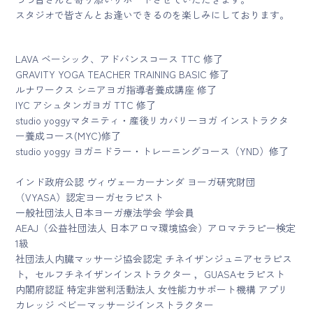
スタジオで皆さんとお逢いできるのを楽しみにしております。
LAVA ベーシック、アドバンスコース TTC 修了
GRAVITY YOGA TEACHER TRAINING BASIC 修了
ルナワークス シニアヨガ指導者養成講座 修了
IYC アシュタンガヨガ TTC 修了
studio yoggyマタニティ・産後リカバリーヨガ インストラクタ
ー養成コース(MYC)修了
studio yoggy ヨガニドラー・トレーニングコース（YND）修了
インド政府公認 ヴィヴェーカーナンダ ヨーガ研究財団
（VYASA）認定ヨーガセラピスト
一般社団法人日本ヨーガ療法学会 学会員
AEAJ（公益社団法人 日本アロマ環境協会）アロマテラピー検定
1級
社団法人内臓マッサージ協会認定 チネイザンジュニアセラピス
ト，セルフチネイザンインストラクター ，GUASAセラピスト
内閣府認証 特定非営利活動法人 女性能力サポート機構 アプリ
カレッジ ベビーマッサージインストラクター