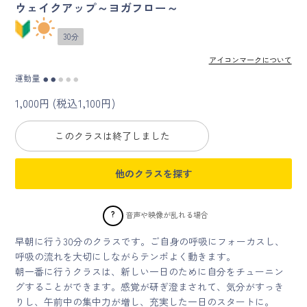
ウェイクアップ～ヨガフロー～
マイページ
30分
ログイン
アイコンマークについて
運動量
●
●
●
●
●
1,000円 (税込1,100円)
会員規約について
このクラスは終了しました
クラス参加にあたっての同意書
他のクラスを探す
特定商取引にかかわる表示
プライバシーポリシー
?
音声や映像が乱れる場合
早朝に行う30分のクラスです。ご自身の呼吸にフォーカスし、
呼吸の流れを大切にしながらテンポよく動きます。
朝一番に行うクラスは、新しい一日のために自分をチューニン
グすることができます。感覚が研ぎ澄まされて、気分がすっき
りし、午前中の集中力が増し、充実した一日のスタートに。