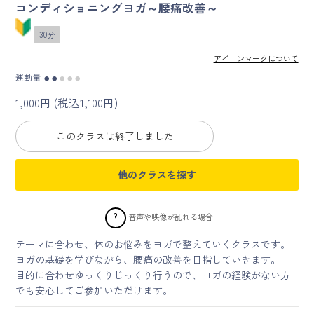
コンディショニングヨガ～腰痛改善～
マイページ
30分
アイコンマークについて
ログイン
運動量
●
●
●
●
●
1,000円 (税込1,100円)
会員規約について
このクラスは終了しました
クラス参加にあたっての同意書
他のクラスを探す
特定商取引にかかわる表示
プライバシーポリシー
?
音声や映像が乱れる場合
テーマに合わせ、体のお悩みをヨガで整えていくクラスです。
ヨガの基礎を学びながら、腰痛の改善を目指していきます。
目的に合わせゆっくりじっくり行うので、ヨガの経験がない方
でも安心してご参加いただけます。