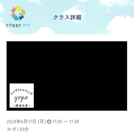
クラス詳細
受講の流れ
料金について
インストラクター一覧
FAQ / お問い合わせ
yoggy store
yoggy magazine
2024年6月17日 (月)
17:00 〜 17:30
yoggy mommy
ヨガ |
30分