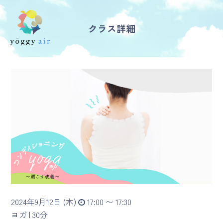
クラス詳細
受講の流れ
料金について
インストラクター一覧
FAQ / お問い合わせ
yoggy store
yoggy magazine
2024年9月12日 (木)
17:00 〜 17:30
yoggy mommy
ヨガ |
30分