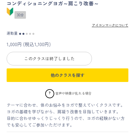
コンディショニングヨガ～肩こり改善～
マイページ
30分
アイコンマークについて
ログイン
運動量
●
●
●
●
●
1,000円 (税込1,100円)
会員規約について
このクラスは終了しました
クラス参加にあたっての同意書
他のクラスを探す
特定商取引にかかわる表示
プライバシーポリシー
?
音声や映像が乱れる場合
テーマに合わせ、体のお悩みをヨガで整えていくクラスです。
ヨガの基礎を学びながら、肩凝り改善を目指していきます。
目的に合わせゆっくりじっくり行うので、ヨガの経験がない方
でも安心してご参加いただけます。