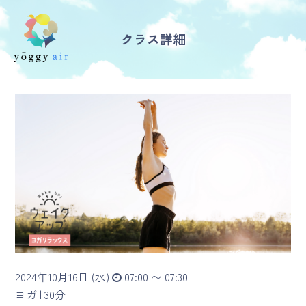
クラス詳細
受講の流れ
料金について
インストラクター一覧
FAQ / お問い合わせ
yoggy store
yoggy magazine
2024年10月16日 (水)
07:00 〜 07:30
yoggy mommy
ヨガ |
30分