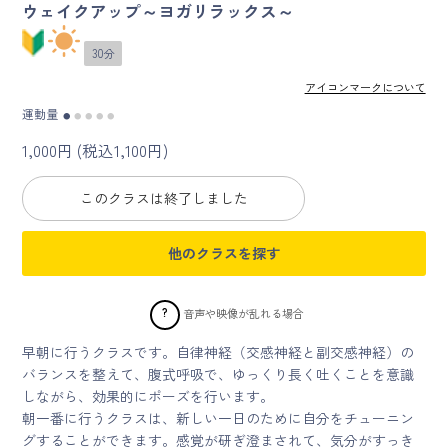
ウェイクアップ～ヨガリラックス～
マイページ
30分
ログイン
アイコンマークについて
運動量
●
●
●
●
●
1,000円 (税込1,100円)
会員規約について
このクラスは終了しました
クラス参加にあたっての同意書
他のクラスを探す
特定商取引にかかわる表示
プライバシーポリシー
?
音声や映像が乱れる場合
早朝に行うクラスです。自律神経（交感神経と副交感神経）の
バランスを整えて、腹式呼吸で、ゆっくり長く吐くことを意識
しながら、効果的にポーズを行います。
朝一番に行うクラスは、新しい一日のために自分をチューニン
グすることができます。感覚が研ぎ澄まされて、気分がすっき