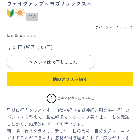
ウェイクアップ～ヨガリラックス～
マイページ
30分
ログイン
アイコンマークについて
運動量
●
●
●
●
●
1,000円 (税込1,100円)
会員規約について
このクラスは終了しました
クラス参加にあたっての同意書
他のクラスを探す
特定商取引にかかわる表示
プライバシーポリシー
?
音声や映像が乱れる場合
早朝に行うクラスです。自律神経（交感神経と副交感神経）の
バランスを整えて、腹式呼吸で、ゆっくり長く吐くことを意識
しながら、効果的にポーズを行います。
朝一番に行うクラスは、新しい一日のために自分をチューニン
グすることができます。感覚が研ぎ澄まされて、気分がすっき