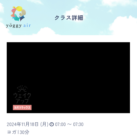
クラス詳細
受講の流れ
料金について
インストラクター一覧
FAQ / お問い合わせ
yoggy store
yoggy magazine
2024年11月18日 (月)
07:00 〜 07:30
yoggy mommy
ヨガ |
30分