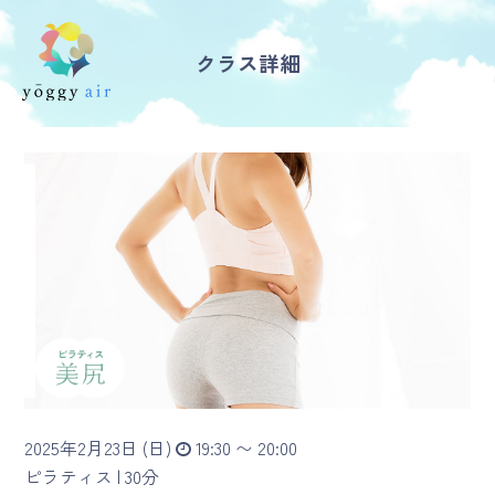
クラス詳細
受講の流れ
料金について
インストラクター一覧
FAQ / お問い合わせ
yoggy store
yoggy magazine
2025年2月23日 (日)
19:30 〜 20:00
yoggy mommy
ピラティス |
30分