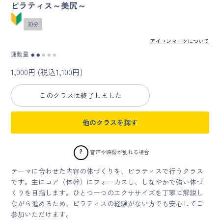
ピラティス～美尻～
マイページ
30分
アイコンマークについて
ログイン
運動量
●
●
●
●
●
1,000円 (税込1,100円)
会員規約について
このクラスは終了しました
クラス参加にあたっての同意書
他のクラスを探す
特定商取引にかかわる表示
プライバシーポリシー
?
音声や映像が乱れる場合
テーマに合わせた内容の体づくりを、ピラティスで行うクラス
です。主にコア（体幹）にフォーカスし、しなやかで強い体づ
くりを目指します。ひとつ一つのエクササイズを丁寧に解説し
ながら進めるため、ピラティスの経験がない方でも安心してご
参加いただけます。