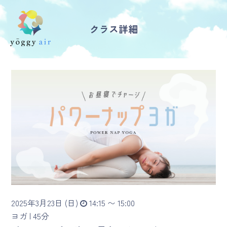
クラス詳細
受講の流れ
料金について
インストラクター一覧
FAQ / お問い合わせ
yoggy store
yoggy magazine
2025年3月23日 (日)
14:15 〜 15:00
yoggy mommy
ヨガ |
45分