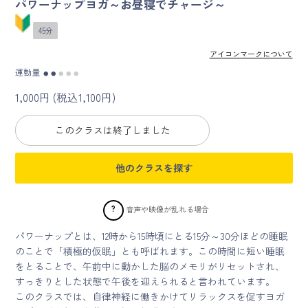
パワーナップヨガ～お昼寝でチャージ～
45分
マイページ
アイコンマークについて
ログイン
運動量
●
●
●
●
●
1,000円 (税込1,100円)
会員規約について
このクラスは終了しました
クラス参加にあたっての同意書
他のクラスを探す
特定商取引にかかわる表示
プライバシーポリシー
?
音声や映像が乱れる場合
パワーナップとは、12時から15時頃にとる15分～30分ほどの睡眠
のことで「積極的仮眠」とも呼ばれます。この時間に短い睡眠
をとることで、午前中に動かした脳のメモリがリセットされ、
すっきりとした状態で午後を迎えられると言われています。
このクラスでは、自律神経に働きかけてリラックスを促すヨガ