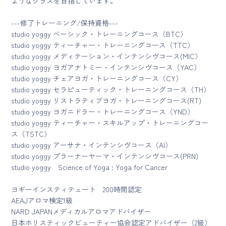
ようなクラスを目指しています。
---修了トレーニング/保持資格---
studio yoggy ベーシック・トレーニングコース（BTC）
studio yoggy ティーチャー・トレーニングコース（TTC）
studio yoggy メディテーション・インテンシヴコース(MIC）
studio yoggy ヨガアナトミー・インテンシヴコース（YAC）
studio yoggy チェアヨガ・トレーニングコース（CY）
studio yoggy セラピューティック・トレーニングコース（TH）
studio yoggy リストラティブヨガ・トレーニングコース(RT)
studio yoggy ヨガニドラー・トレーニングコース（YND）
studio yoggy ティーチャー・スキルアップ・トレーニングコー
ス（TSTC）
studio yoggy アーサナ・インテンシヴコース（AI）
studio yoggy プラーナーヤーマ・インテンシヴコース(PRN)
studio yoggy Science of Yoga : Yoga for Cancer
ヨギーインスティテュート 200時間認定
AEAJアロマ検定1級
NARD JAPANメディカルアロマアドバイザー
日本ホリスティックビューティー協会認定アドバイザー（2級）