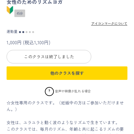
女性のためのリズムヨガ
45分
マイページ
アイコンマークについて
ログイン
運動量
●
●
●
●
●
1,000円 (税込1,100円)
会員規約について
このクラスは終了しました
クラス参加にあたっての同意書
他のクラスを探す
特定商取引にかかわる表示
プライバシーポリシー
?
音声や映像が乱れる場合
☆女性専用のクラスです。（妊娠中の方はご参加いただけませ
ん。）
女性は、ユラユラと動く波のようなリズムで生きています。
このクラスでは、毎月のリズム、年齢と共に起こるリズムの要