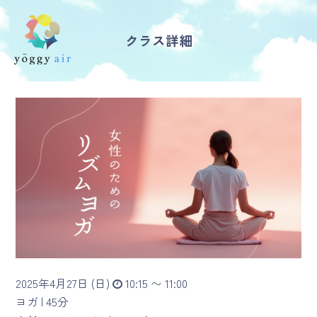
クラス詳細
受講の流れ
料金について
インストラクター一覧
FAQ / お問い合わせ
yoggy store
yoggy magazine
2025年4月27日 (日)
10:15 〜 11:00
yoggy mommy
ヨガ |
45分