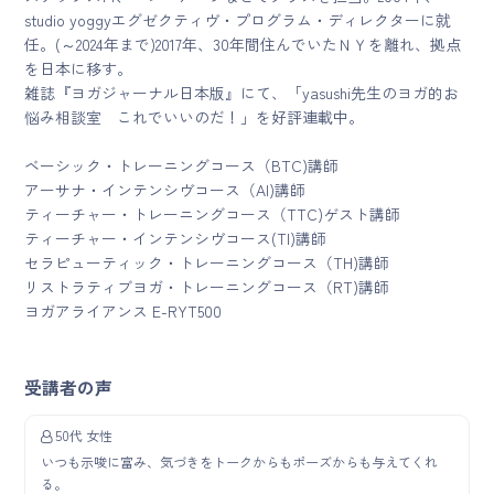
studio yoggyエグゼクティヴ・プログラム・ディレクターに就
任。(～2024年まで)2017年、30年間住んでいたＮＹを離れ、拠点
を日本に移す。
雑誌『ヨガジャーナル日本版』にて、「yasushi先生のヨガ的お
悩み相談室 これでいいのだ！」を好評連載中。
ベーシック・トレーニングコース（BTC)講師
アーサナ・インテンシヴコース（AI)講師
ティーチャー・トレーニングコース（TTC)ゲスト講師
ティーチャー・インテンシヴコース(TI)講師
セラピューティック・トレーニングコース（TH)講師
リストラティブヨガ・トレーニングコース（RT)講師
ヨガアライアンス E-RYT500
受講者の声
50代 女性
いつも示唆に富み、気づきをトークからもポーズからも与えてくれ
る。