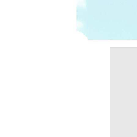
受講の流れ
料金について
インストラクター一覧
FAQ / お問い合わせ
yoggy store
yoggy magazine
yoggy mommy