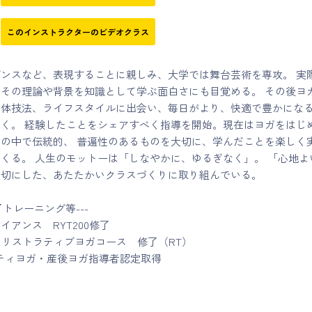
このインストラクターのビデオクラス
ンスなど、表現することに親しみ、大学では舞台芸術を専攻。 実
その理論や背景を知識として学ぶ面白さにも目覚める。 その後ヨ
身体技法、ライフスタイルに出会い、毎日がより、快適で豊かにな
く。 経験したことをシェアすべく指導を開始。現在はヨガをはじ
の中で伝統的、 普遍性のあるものを大切に、学んだことを楽しく
くる。 人生のモットーは「しなやかに、ゆるぎなく」。 「心地よ
大切にした、あたたかいクラスづくりに取り組んでいる。
了トレーニング等---
イアンス RYT200修了
yoggy リストラティブヨガコース 修了（RT）
ニティヨガ・産後ヨガ指導者認定取得