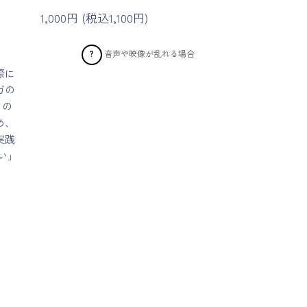
1,000円 (税込1,100円)
音声や映像が乱れる場合
?
際に
ガの
るの
め、
実践
い」