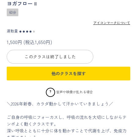
ヨガフロー II
60分
マイページ
アイコンマークについて
ログイン
運動量
●
●
●
●
●
1,500円 (税込1,650円)
会員規約について
このクラスは終了しました
クラス参加にあたっての同意書
他のクラスを探す
特定商取引にかかわる表示
?
音声や映像が乱れる場合
プライバシーポリシー
＼2026年新春、カラダ動かして汗かいていきましょう／
ご自身の呼吸にフォーカスし、呼吸の流れを大切にしながらテ
ンポよく動くクラスです。
深い呼吸とともに十分に体を動かすことで代謝を上げ、免疫力