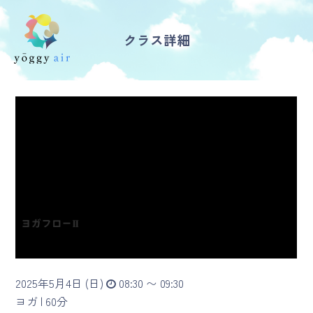
クラス詳細
受講の流れ
料金について
インストラクター一覧
FAQ / お問い合わせ
yoggy store
yoggy magazine
2025年5月4日 (日)
08:30 〜 09:30
yoggy mommy
ヨガ |
60分