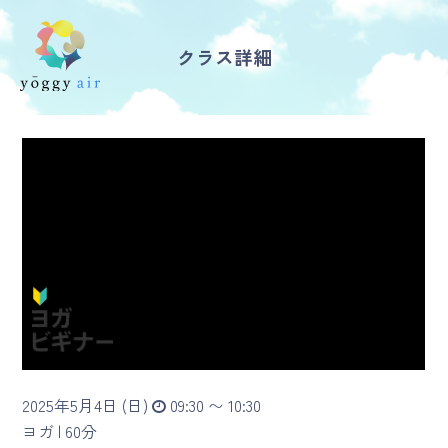
クラス詳細
受講の流れ
料金について
インストラクター一覧
FAQ / お問い合わせ
yoggy store
yoggy magazine
2025年5月4日 (日)
09:30 〜 10:30
yoggy mommy
ヨガ |
60分