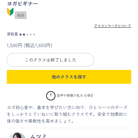
ヨガビギナー
マイページ
60分
アイコンマークについて
ログイン
運動量
●
●
●
●
●
1,500円 (税込1,650円)
会員規約について
このクラスは終了しました
クラス参加にあたっての同意書
他のクラスを探す
特定商取引にかかわる表示
プライバシーポリシー
?
音声や映像が乱れる場合
ヨガ初心者や、基本を学びたい方に向け、ひとつ一つのポーズ
をしっかりとていねいに取り組むクラスです。安全で効果的に
体の強さや柔軟性を高めましょう。
ムツミ