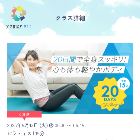
クラス詳細
受講の流れ
料金について
インストラクター一覧
FAQ / お問い合わせ
yoggy store
×
満席
yoggy magazine
2025年5月13日 (火)
06:30 〜 06:45
yoggy mommy
ピラティス |
15分