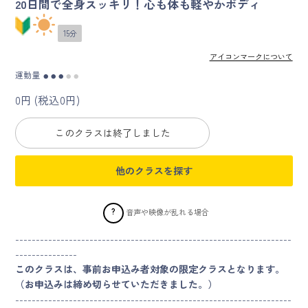
20日間で全身スッキリ！心も体も軽やかボディ
マイページ
15分
アイコンマークについて
ログイン
運動量
●
●
●
●
●
0円 (税込0円)
会員規約について
このクラスは終了しました
クラス参加にあたっての同意書
他のクラスを探す
特定商取引にかかわる表示
プライバシーポリシー
?
音声や映像が乱れる場合
-------------------------------------------------------------------
---------------
このクラスは、事前お申込み者対象の限定クラスとなります。
（お申込みは締め切らせていただきました。）
-------------------------------------------------------------------