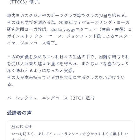
（TTC08）修了。
都内ヨガスタジオやスポーツクラブ等でクラス担当を始める。
その後も学びを深める為、2008年ヴィヴェーカナンダ・ヨーガ
研究財団ヨーガ教師、studio yoggyマタニティ（産前・産後）ヨ
ガインストラ クター コース、ジョンフレンド氏によるマスター
イマージョンコース修了。
ヨガの知識を深めるにつれ日々の生活の中で、困難な時もそれ
を受け入れ乗り越える強さを得られ、またちいさな喜びもより
深く味わえるようになったと実感。
その人が本来持っている力を大切にするクラスを心がけてい
る。
ベーシックトレーニングコース（BTC）担当
受講者の声
50代 女性
いつも明るく、そしてインストラクションが分かりやすくて集中しや
すいです。