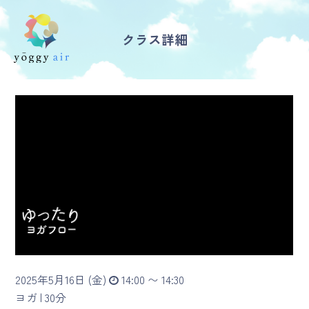
クラス詳細
受講の流れ
料金について
インストラクター一覧
FAQ / お問い合わせ
yoggy store
yoggy magazine
2025年5月16日 (金)
14:00 〜 14:30
yoggy mommy
ヨガ |
30分