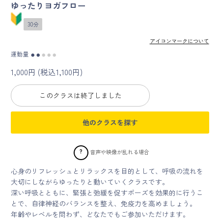
ゆったりヨガフロー
マイページ
30分
アイコンマークについて
ログイン
運動量
●
●
●
●
●
1,000円 (税込1,100円)
会員規約について
このクラスは終了しました
クラス参加にあたっての同意書
他のクラスを探す
特定商取引にかかわる表示
プライバシーポリシー
?
音声や映像が乱れる場合
心身のリフレッシュとリラックスを目的として、呼吸の流れを
大切にしながらゆったりと動いていくクラスです。
深い呼吸とともに、緊張と弛緩を促すポーズを効果的に行うこ
とで、自律神経のバランスを整え、免疫力を高めましょう。
年齢やレベルを問わず、どなたでもご参加いただけます。