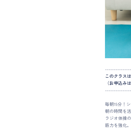
マイページ
ログイン
会員規約について
クラス参加にあたっての同意書
--------------
このクラス
特定商取引にかかわる表示
（お申込み
--------------
プライバシーポリシー
毎朝15分！
朝の時間を
ラジオ体操
筋力を強化