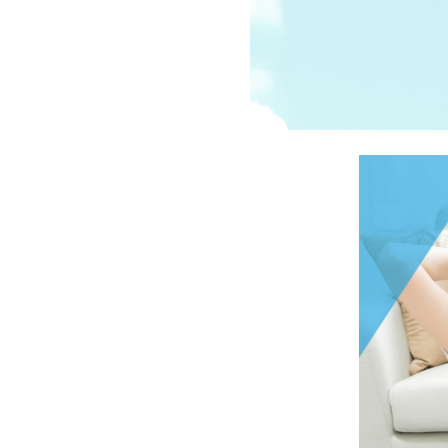
受講の流れ
料金について
インストラクター一覧
FAQ / お問い合わせ
yoggy store
yoggy magazine
yoggy mommy