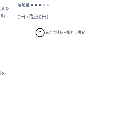
運動量
●
●
●
●
●
強度を
く動
0円 (税込0円)
音声や映像が乱れる場合
?
画を