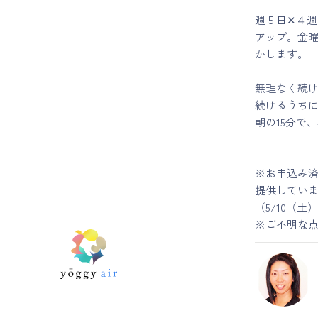
週５日✕４
アップ。金
かします。
無理なく続
続けるうちに
朝の15分で
--------------
※お申込み
提供してい
（5/10（
※ご不明な