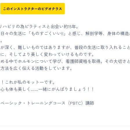
このインストラクターのビデオクラス
リハビリの為ピラティスと出会い約15年。
日々の生活に「ものすごくいい!!」と感じ、解剖学等、身体の構造
た。
奥が深く、難しいものではありますが、普段の生活に取り入れるこ
ルに、そしてより美しく変わっていけるものです。
進める中でホルモンについて学び、看護師資格を取得。その大切さ
う方法を広く伝える活動をしています。
！！これが私のモットーです。
で心も体も美しく……一緒にがんばりましょう！！
ベーシック・トレーニングコース（PBTC）講師