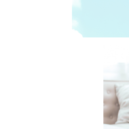
受講の流れ
料金について
インストラクター一覧
FAQ / お問い合わせ
yoggy store
yoggy magazine
yoggy mommy