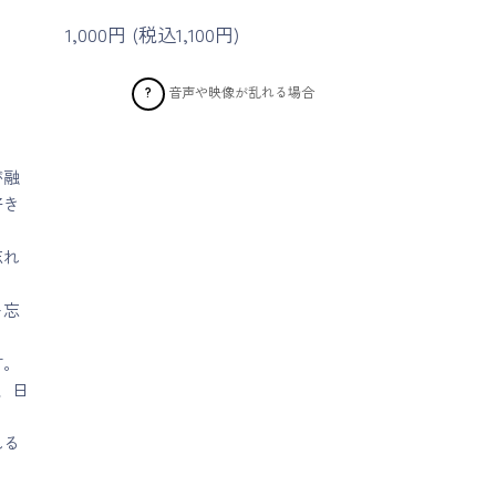
1,000円 (税込1,100円)
音声や映像が乱れる場合
?
が融
好き
忘れ
を忘
す。
、日
れる