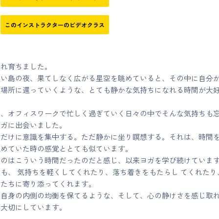
このインストラクターのビデオクラス
まれ育ちました。
ない島の夜、果てしなく広がる星空を眺めていると、その中に自分
た場所に還っていくような、とても静かな気持ちになれる時間が大
て、オフィスワークで忙しく過ぎていく日々の中でそんな気持ちも
ヨガに出会いました。
ナだけに意識を集中する。ただ静かに坐り瞑想する。それは、時間
眺めていた時の感覚ととても似ています。
なのはこういう時間だったのだと感じ、以来ヨガを学び続けていま
も、 気持ちを軽くしてくれたり、落ち着きをもたらし てくれたり
私たちに寄り添ってくれます。
て自身の内側の均衡を保てるような、そして、心の静けさを感じ取
を大切にしています。