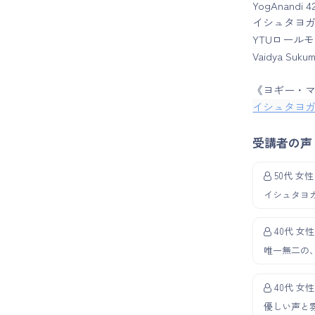
YogAnand
イシュタヨガ
YTUロール
Vaidya Su
《ヨギー・
イシュタヨ
受講者の声
50代 女性
イシュタヨ
40代 女性
唯一無二の
40代 女性
優しい声と