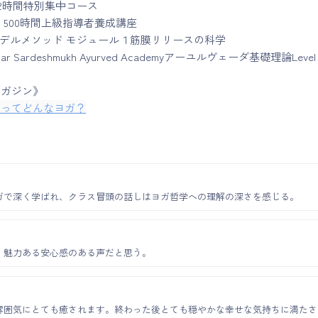
i 42時間特別集中コース
 500時間上級指導者養成講座
モデルメソッド モジュール１筋膜リリースの科学
kumar Sardeshmukh Ayurved Academyアーユルヴェーダ基礎理論Level 
マガジン》
ガってどんなヨガ？
ガで深く学ばれ、クラス冒頭の話しはヨガ哲学への理解の深さを感じる。
、魅力ある安心感のある声だと思う。
雰囲気にとても癒されます。終わった後とても穏やかな幸せな気持ちに満たさ