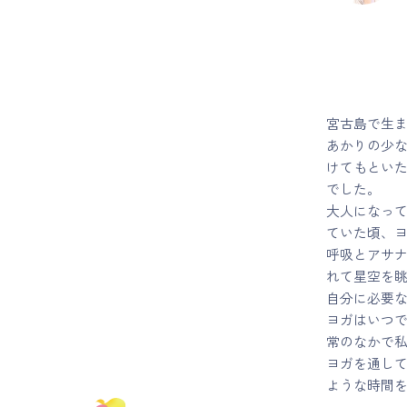
宮古島で生
あかりの少
けてもとい
でした。
大人になっ
ていた頃、
呼吸とアサ
れて星空を
自分に必要
ヨガはいつで
常のなかで
ヨガを通し
ような時間