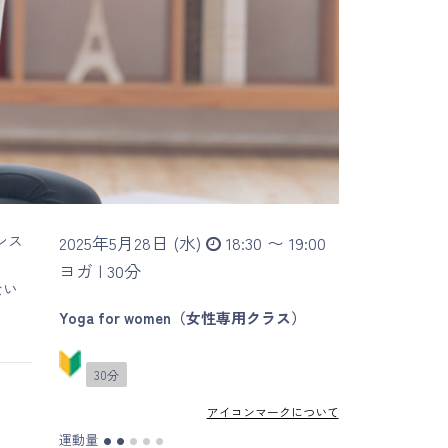
ンス
2025年5月28日 (水)
18:30 〜 19:00
ヨガ |
30分
ない
Yoga for women（女性専用クラス）
30分
アイコンマークについて
運動量
●
●
●
●
●