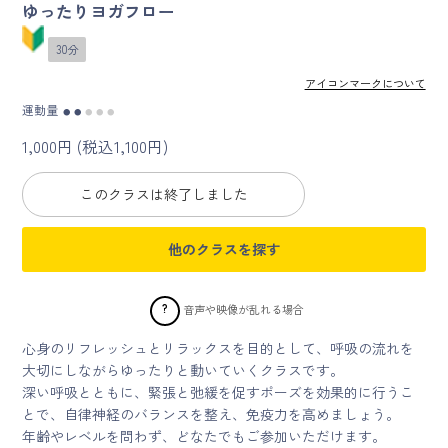
ゆったりヨガフロー
マイページ
30分
アイコンマークについて
ログイン
運動量
●
●
●
●
●
1,000円 (税込1,100円)
会員規約について
このクラスは終了しました
クラス参加にあたっての同意書
他のクラスを探す
特定商取引にかかわる表示
プライバシーポリシー
?
音声や映像が乱れる場合
心身のリフレッシュとリラックスを目的として、呼吸の流れを
大切にしながらゆったりと動いていくクラスです。
深い呼吸とともに、緊張と弛緩を促すポーズを効果的に行うこ
とで、自律神経のバランスを整え、免疫力を高めましょう。
年齢やレベルを問わず、どなたでもご参加いただけます。