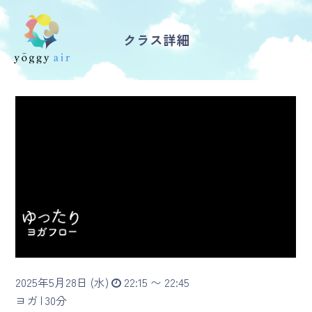
クラス詳細
受講の流れ
料金について
インストラクター一覧
FAQ / お問い合わせ
yoggy store
yoggy magazine
2025年5月28日 (水)
22:15 〜 22:45
yoggy mommy
ヨガ |
30分