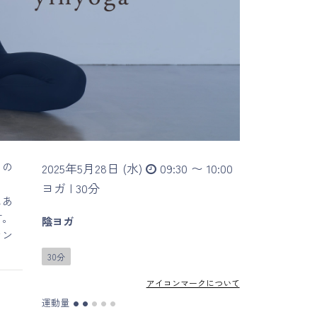
）の
2025年5月28日 (水)
09:30 〜 10:00
ヨガ |
30分
にあ
す。
陰ヨガ
ラン
30分
アイコンマークについて
運動量
●
●
●
●
●