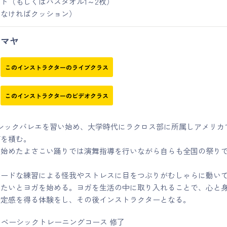
ト（もしくはバスタオル1～2枚）
（なければクッション）
マヤ
このインストラクターのライブクラス
このインストラクターのビデオクラス
ラシックバレエを習い始め、大学時代にラクロス部に所属しアメリカ
グを積む。
り始めたよさこい踊りでは演舞指導を行いながら自らも全国の祭り
ハードな練習による怪我やストレスに目をつぶりがむしゃらに動い
したいとヨガを始める。ヨガを生活の中に取り入れることで、心と
安定感を得る体験をし、その後インストラクターとなる。
yoggy ベーシックトレーニングコース 修了