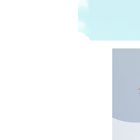
受講の流れ
料金について
インストラクター一覧
FAQ / お問い合わせ
yoggy store
yoggy magazine
yoggy mommy