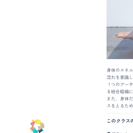
マイページ
ログイン
会員規約について
クラス参加にあたっての同意書
身体のエネ
流れを意識
特定商取引にかかわる表示
１つのアー
る結合組織
プライバシーポリシー
また、身体
スをとるた
このクラス