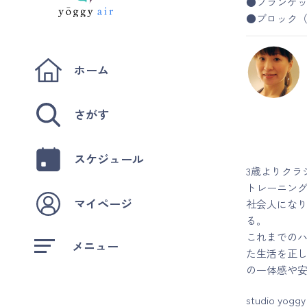
●ブランケッ
●ブロック
ホーム
さがす
スケジュール
3歳よりク
トレーニン
マイページ
社会人にな
る。
これまでの
メニュー
た生活を正
の一体感や
studio 