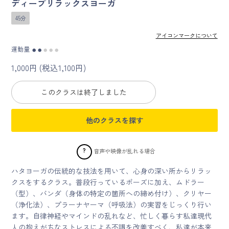
ディープリラックスヨーガ
45分
マイページ
アイコンマークについて
ログイン
運動量
●
●
●
●
●
1,000円 (税込1,100円)
会員規約について
このクラスは終了しました
クラス参加にあたっての同意書
他のクラスを探す
特定商取引にかかわる表示
?
音声や映像が乱れる場合
プライバシーポリシー
ハタヨーガの伝統的な技法を用いて、心身の深い所からリラッ
クスをするクラス。普段行っているポーズに加え、ムドラー
（型）、バンダ（身体の特定の箇所への締め付け）、クリヤー
（浄化法）、プラーナヤーマ（呼吸法）の実習をじっくり行い
ます。自律神経やマインドの乱れなど、忙しく暮らす私達現代
人の抱えがちなストレスによる不調を改善すべく、私達が本来