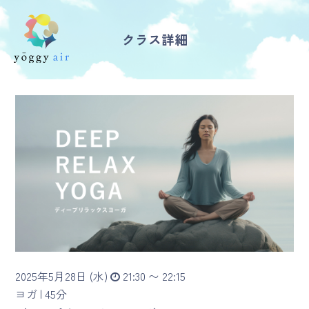
クラス詳細
受講の流れ
料金について
インストラクター一覧
FAQ / お問い合わせ
yoggy store
yoggy magazine
2025年5月28日 (水)
21:30 〜 22:15
yoggy mommy
ヨガ |
45分