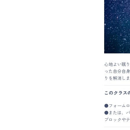
マイページ
ログイン
会員規約について
クラス参加にあたっての同意書
心地よい眠
った自分自
りを解消し
特定商取引にかかわる表示
このクラス
プライバシーポリシー
●フォーム
●または、バ
ブロックや