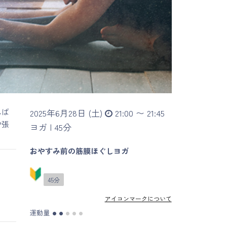
んば
2025年6月28日 (土)
21:00 〜 21:45
や張
ヨガ |
45分
おやすみ前の筋膜ほぐしヨガ
45分
アイコンマークについて
運動量
●
●
●
●
●