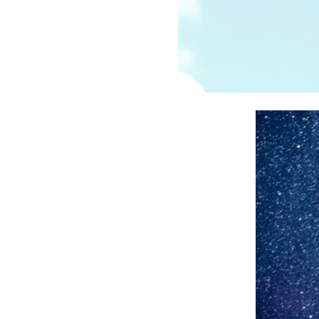
受講の流れ
料金について
インストラクター一覧
FAQ / お問い合わせ
yoggy store
yoggy magazine
yoggy mommy