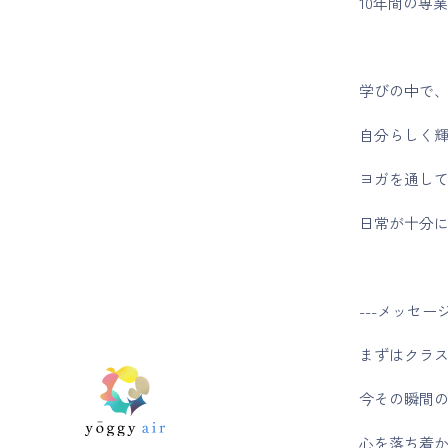
10年間の専
学びの中で
自分らしく
ヨガを通し
日常が十分
---メッセージ
まずはクラ
今その瞬間
心を落ち着