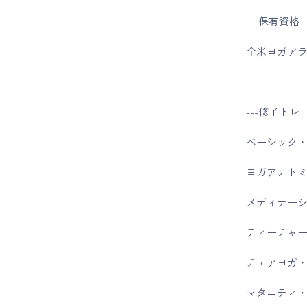
---保有資格--
全米ヨガアライ
---修了トレ
ベーシック・
ヨガアナトミ
メディテーシ
ティーチャー
チェアヨガ・
マタニティ・