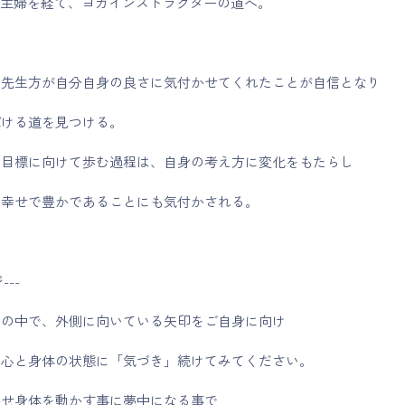
業主婦を経て、ヨガインストラクターの道へ。
、先生方が自分自身の良さに気付かせてくれたことが自信となり
輝ける道を見つける。
て目標に向けて歩む過程は、自身の考え方に変化をもたらし
に幸せで豊かであることにも気付かされる。
---
スの中で、外側に向いている矢印をご自身に向け
の心と身体の状態に「気づき」続けてみてください。
かせ身体を動かす事に夢中になる事で