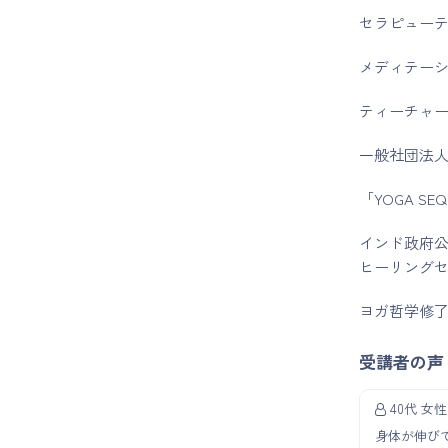
セラピューテ
メディテーシ
ティーチャー
一般社団法人 E
「YOGA SEQ
インド政府公認校
ヒーリング
ヨガ哲学修
受講者の声
40代 女性
身体が伸び