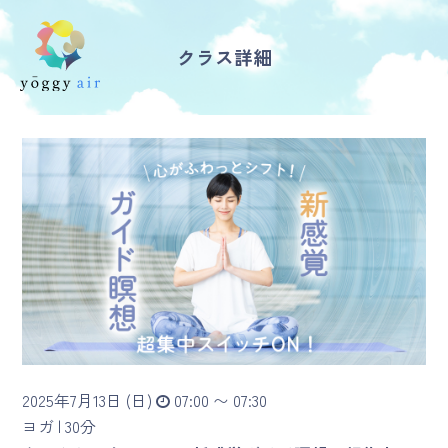
クラス詳細
受講の流れ
料金について
インストラクター一覧
FAQ / お問い合わせ
yoggy store
yoggy magazine
2025年7月13日 (日)
07:00 〜 07:30
yoggy mommy
ヨガ |
30分