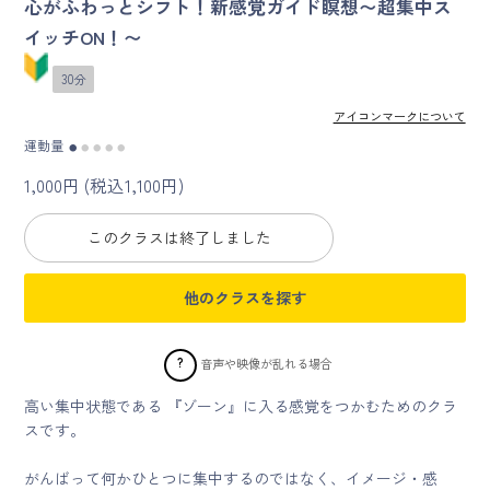
心がふわっとシフト！新感覚ガイド瞑想〜超集中ス
イッチON！〜
マイページ
30分
ログイン
アイコンマークについて
運動量
●
●
●
●
●
会員規約について
1,000円 (税込1,100円)
クラス参加にあたっての同意書
このクラスは終了しました
特定商取引にかかわる表示
他のクラスを探す
プライバシーポリシー
?
音声や映像が乱れる場合
高い集中状態である 『ゾーン』に入る感覚をつかむためのクラ
スです。
がんばって何かひとつに集中するのではなく、イメージ・感