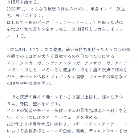
り瞑想を始める。
2000年1月、さらなる瞑想の探求のために、単身インドに旅立
ち、ヨガに出会う。
はじめて三角のポーズ（トリコーナアーサナ）を取った時に、
心地よい気の巡りを全身に感じ、以後瞑想とヨガをライフワー
クにする。
2001年9月、NYでテロに遭遇。辛い気持ちを持った人々の心の傷
を癒すのにヨガが大きく貢献するのを目の当たりにする。
アシュタンガヨガ、シヴァナンダヨガ、アヌサラヨガ、アイア
ンガーヨガなど、いろいろな流派のヨガを中庸の視点で深めな
がら、チベット仏教とヴィパッサナ瞑想、ヴェーダの瞑想など
の瞑想や呼吸法を学ぶ。
ヨガと瞑想の発祥の地インドへ２８回以上訪れ、様々なアシュ
ラム、寺院、聖地をめぐる。
インドの賢者やチベット仏教カギュ派最高指導者から教えを乞
い、インドの伝統やアーユルヴェーダを深める。
2007年より指導者育成に携わり、ヨギー・インスティテュート
における多種多様なコースの企画、開発、ディレクションを行
う。