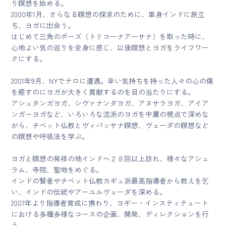
り瞑想を始める。
2000年1月、さらなる瞑想の探求のために、単身インドに旅立
ち、ヨガに出会う。
はじめて三角のポーズ（トリコーナアーサナ）を取った時に、
心地よい気の巡りを全身に感じ、以後瞑想とヨガをライフワー
クにする。
2001年9月、NYでテロに遭遇。辛い気持ちを持った人々の心の傷
を癒すのにヨガが大きく貢献するのを目の当たりにする。
アシュタンガヨガ、シヴァナンダヨガ、アヌサラヨガ、アイア
ンガーヨガなど、いろいろな流派のヨガを中庸の視点で深めな
がら、チベット仏教とヴィパッサナ瞑想、ヴェーダの瞑想など
の瞑想や呼吸法を学ぶ。
ヨガと瞑想の発祥の地インドへ２８回以上訪れ、様々なアシュ
ラム、寺院、聖地をめぐる。
インドの賢者やチベット仏教カギュ派最高指導者から教えを乞
い、インドの伝統やアーユルヴェーダを深める。
2007年より指導者育成に携わり、ヨギー・インスティテュート
における多種多様なコースの企画、開発、ディレクションを行
う。