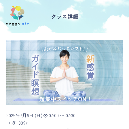
クラス詳細
受講の流れ
料金について
インストラクター一覧
FAQ / お問い合わせ
yoggy store
yoggy magazine
2025年7月6日 (日)
07:00 〜 07:30
yoggy mommy
ヨガ |
30分