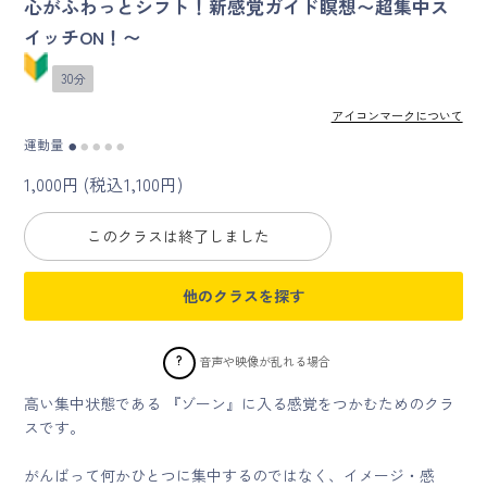
心がふわっとシフト！新感覚ガイド瞑想〜超集中ス
イッチON！〜
マイページ
30分
ログイン
アイコンマークについて
運動量
●
●
●
●
●
会員規約について
1,000円 (税込1,100円)
クラス参加にあたっての同意書
このクラスは終了しました
特定商取引にかかわる表示
他のクラスを探す
プライバシーポリシー
?
音声や映像が乱れる場合
高い集中状態である 『ゾーン』に入る感覚をつかむためのクラ
スです。
がんばって何かひとつに集中するのではなく、イメージ・感