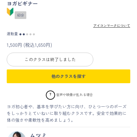
ヨガビギナー
マイページ
60分
アイコンマークについて
ログイン
運動量
●
●
●
●
●
1,500円 (税込1,650円)
会員規約について
このクラスは終了しました
クラス参加にあたっての同意書
他のクラスを探す
特定商取引にかかわる表示
プライバシーポリシー
?
音声や映像が乱れる場合
ヨガ初心者や、基本を学びたい方に向け、ひとつ一つのポーズ
をしっかりとていねいに取り組むクラスです。安全で効果的に
体の強さや柔軟性を高めましょう。
ムツミ