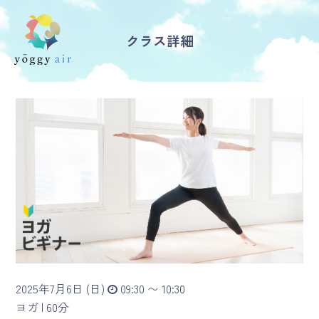
クラス詳細
受講の流れ
料金について
インストラクター一覧
FAQ / お問い合わせ
yoggy store
yoggy magazine
2025年7月6日 (日)
09:30 〜 10:30
yoggy mommy
ヨガ |
60分