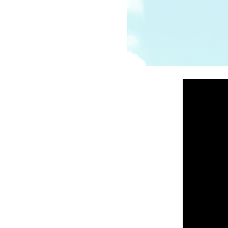
受講の流れ
料金について
インストラクター一覧
FAQ / お問い合わせ
yoggy store
yoggy magazine
yoggy mommy