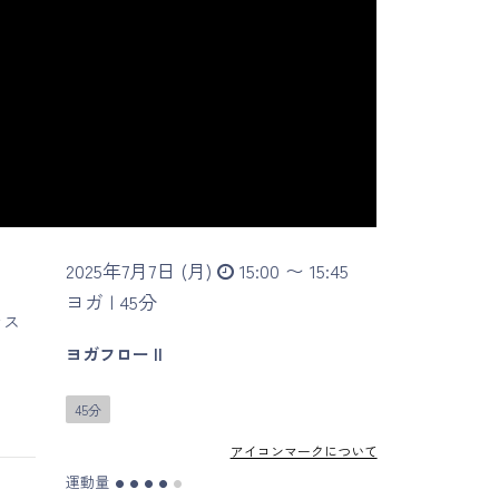
2025年7月7日 (月)
15:00 〜 15:45
ヨガ |
45分
ラス
ヨガフロー II
。
45分
。
アイコンマークについて
運動量
●
●
●
●
●