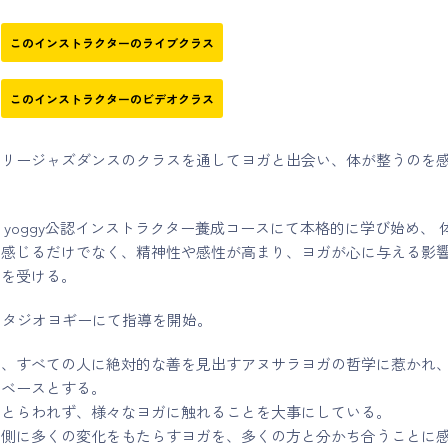
このインストラクターのライブクラス
このインストラクターのビデオクラス
ラリージャズダンスのクラスを通してヨガと出会い、体が整うのを
udio yoggy公認インストラクター養成コースにて本格的に学び始め、 
を感じるだけでなく、精神性や感性が高まり、ヨガが心に与える影
銘を受ける。
りスタジオヨギーにて指導を開始。
の、すべての人に絶対的な善を見出すアヌサラヨガの哲学に惹かれ
のベースとする。
にとらわれず、様々なヨガに触れることを大事にしている。
内側に多くの変化をもたらすヨガを、多くの方と分かち合うことに