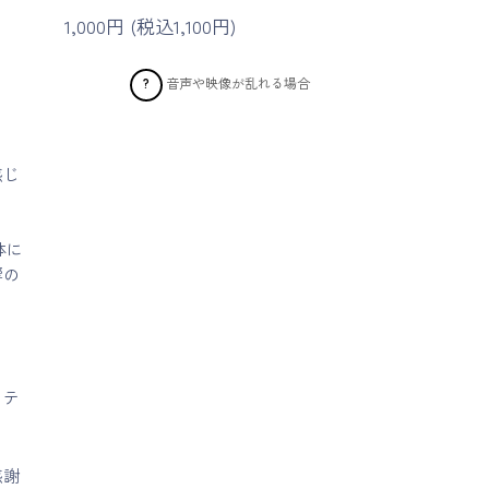
1,000円 (税込1,100円)
音声や映像が乱れる場合
?
感じ
体に
響の
、テ
感謝