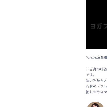
マイページ
ログイン
会員規約について
クラス参加にあたっての同意書
＼2026年
特定商取引にかかわる表示
ご自身の呼
です。
プライバシーポリシー
深い呼吸と
心身のリフ
忙しさやス