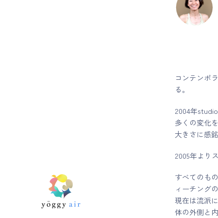
コンテンポ
る。
2004年st
多くの変化
大きさに感
2005年よ
すべてのも
ィーチング
現在は流派
体の外側と