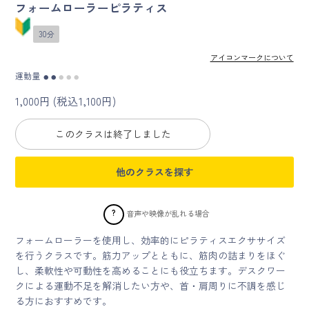
フォームローラーピラティス
マイページ
30分
アイコンマークについて
ログイン
運動量
●
●
●
●
●
1,000円 (税込1,100円)
会員規約について
このクラスは終了しました
クラス参加にあたっての同意書
他のクラスを探す
特定商取引にかかわる表示
プライバシーポリシー
?
音声や映像が乱れる場合
フォームローラーを使用し、効率的にピラティスエクササイズ
を行うクラスです。筋力アップとともに、筋肉の詰まりをほぐ
し、柔軟性や可動性を高めることにも役立ちます。デスクワー
クによる運動不足を解消したい方や、首・肩周りに不調を感じ
る方におすすめです。