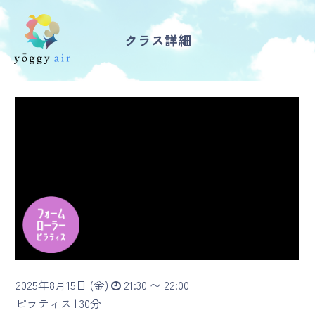
クラス詳細
受講の流れ
料金について
インストラクター一覧
FAQ / お問い合わせ
yoggy store
yoggy magazine
2025年8月15日 (金)
21:30 〜 22:00
yoggy mommy
ピラティス |
30分