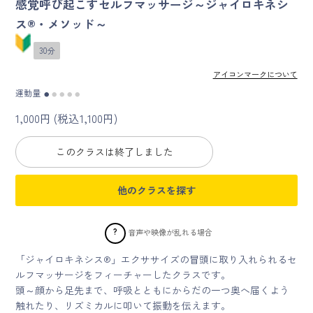
感覚呼び起こすセルフマッサージ～ジャイロキネシ
ス®・メソッド～
マイページ
30分
ログイン
アイコンマークについて
運動量
●
●
●
●
●
会員規約について
1,000円 (税込1,100円)
クラス参加にあたっての同意書
このクラスは終了しました
特定商取引にかかわる表示
他のクラスを探す
プライバシーポリシー
?
音声や映像が乱れる場合
「ジャイロキネシス®」エクササイズの冒頭に取り入れられるセ
ルフマッサージをフィーチャーしたクラスです。
頭～顔から足先まで、呼吸とともにからだの一つ奥へ届くよう
触れたり、リズミカルに叩いて振動を伝えます。