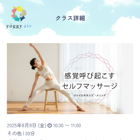
クラス詳細
受講の流れ
料金について
インストラクター一覧
FAQ / お問い合わせ
yoggy store
yoggy magazine
2025年8月8日 (金)
10:30 〜 11:00
yoggy mommy
その他 |
30分