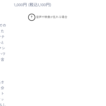
1,000円 (税込1,100円)
音声や映像が乱れる場合
?
での
した
クテ
めと
クシ
ハワ
を含
長さ
自分
ット
マッ
らし