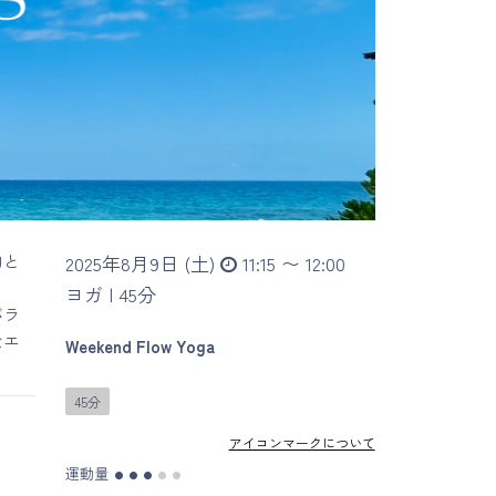
的と
2025年8月9日 (土)
11:15 〜 12:00
ヨガ |
45分
バラ
なエ
Weekend Flow Yoga
45分
アイコンマークについて
運動量
●
●
●
●
●