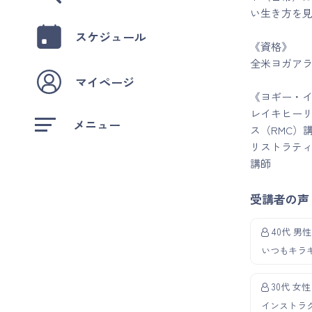
い生き方を
スケジュール
《資格》
全米ヨガアラ
マイページ
《ヨギー・
レイキヒーリ
メニュー
ス（RMC）
リストラテ
講師
受講者の声
40代 男性
いつもキラ
30代 女性
インストラ