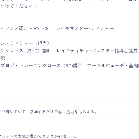
見つけてください！
イアンス認定 E-RYT500 レイキマスター/ティチャー
インスティテュート担当》
ングコース（RHC）講師 レイキティチャー/マスター指導者養成
講師
ィブヨガ・トレーニングコース（RT)講師 アーユルヴェーダ・基
キラ輝いていて、参加するだけで心に活力をもらえる。
クションの表現が豊かでクラスが心地いい。