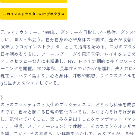
このインストラクターのビデオクラス
元TVアナウンサー。 1999年、ダンサーを目指しNYへ移住。ダンス
かけに、ヨガと出会う。自分自身の心や身体の不調和、歪みが改善
006年よりヨガインストラクターとして指導を始める。ヨガのプラ
を日々深めるうちに、アーユルヴェーダや東洋医学、レイキをはじ
ィックセラピーなどにも精通し、NY、日本で定期的に多くのワー
ーニングを開催。2022年秋、長年住んでいたNYを離れ、夫と共に
。現在は、ハワイ島より、心と身体、呼吸や瞑想、ライフスタイル
Beingな生き方をシェアしている。
ジ》
トの上のプラクティスと人生のプラクティスは、どちらも私達を成
ものです。色々と起こる日常の変化の中でも、みなさんそれぞれが
にし、気付いていくこと、楽しみを見出すことをオンザマット（マ
ーサナ、呼吸、メディテーション）で体験し、その気づきをオフザ
も繋げていく..その素晴らしい体験を活かして、みなさんが、自分