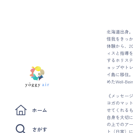
北海道出身。
怪我をきっ
体験から、2
ィスと指導
するホリステ
ョップやトレ
イ島に移住
めたWell-
《メッセー
ヨガのマッ
ホーム
せてくれる
自身を大切
の上でのア
さがす
ト（日常）に