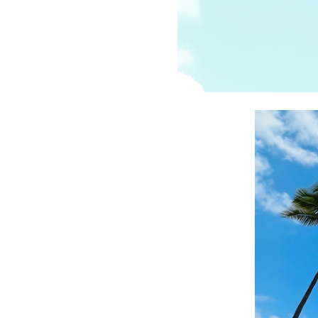
受講の流れ
料金について
インストラクター一覧
FAQ / お問い合わせ
yoggy store
yoggy magazine
yoggy mommy