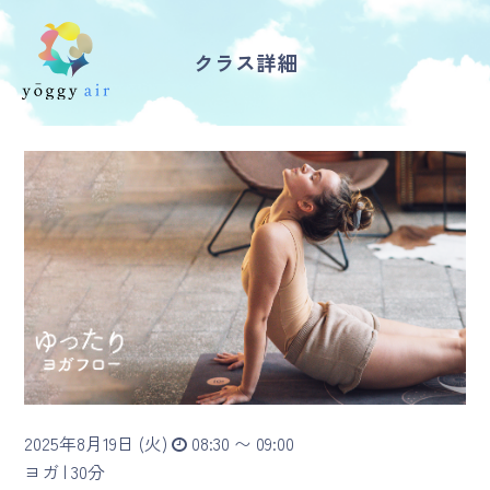
クラス詳細
受講の流れ
料金について
インストラクター一覧
FAQ / お問い合わせ
yoggy store
yoggy magazine
2025年8月19日 (火)
08:30 〜 09:00
yoggy mommy
ヨガ |
30分