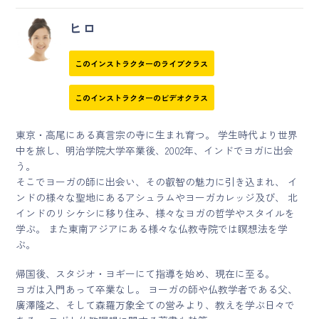
ヒロ
このインストラクターのライブクラス
このインストラクターのビデオクラス
東京・高尾にある真言宗の寺に生まれ育つ。 学生時代より世界
中を旅し、明治学院大学卒業後、
2002
年、インドでヨガに出会
う。
そこでヨーガの師に出会い、その叡智の魅力に引き込まれ、 イ
ンドの様々な聖地にあるアシュラムやヨーガカレッジ及び、 北
インドのリシケシに移り住み、様々なヨガの哲学やスタイルを
学ぶ。 また東南アジアにある様々な仏教寺院では瞑想法を学
ぶ。
帰国後、スタジオ・ヨギーにて指導を始め、現在に至る。
ヨガは入門あって卒業なし。 ヨーガの師や仏教学者である父、
廣澤隆之、そして森羅万象全ての営みより、教えを学ぶ日々で