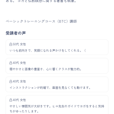
ある。 ヨガと仏教瞑想に関する著書も執筆。
ベーシックトレーニングコース（
BTC
）講師
受講者の声
50代 女性
いつも前向きで、笑顔になれる声かけをしてくれる。（
40代 女性
穏やかさと語彙の豊富さ、心に響くクラスが魅力的。
40代 女性
インストラクションが的確で、画面を見なくても動けます。
40代 女性
やさしい雰囲気が大好きです。ヒロ先生のガイドでヨガをすると気持
ちがゆったりします。