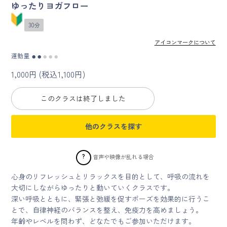
ゆったりヨガフロー
マイページ
30分
アイコンマークについて
ログイン
運動量
●
●
●
●
●
1,000円 (税込1,100円)
会員規約について
このクラスは終了しました
クラス参加にあたっての同意書
他のクラスを探す
特定商取引にかかわる表示
プライバシーポリシー
?
音声や映像が乱れる場合
心身のリフレッシュとリラックスを目的として、呼吸の流れを
大切にしながらゆったりと動いていくクラスです。
深い呼吸とともに、緊張と弛緩を促すポーズを効果的に行うこ
とで、自律神経のバランスを整え、免疫力を高めましょう。
年齢やレベルを問わず、どなたでもご参加いただけます。