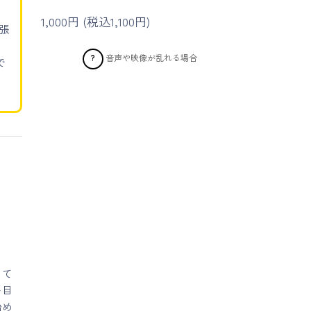
1,000円 (税込1,100円)
張
音声や映像が乱れる場合
?
で
って
を目
始め