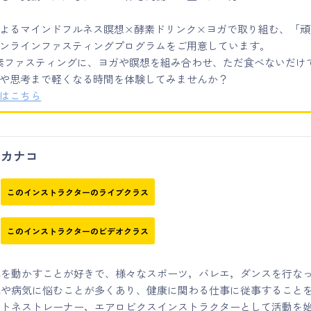
よるマインドフルネス瞑想×酵素ドリンク×ヨガで取り組む、「頑
ンラインファスティングプログラムをご用意しています。
素ファスティングに、ヨガや瞑想を組み合わせ、ただ食べないだけ
や思考まで軽くなる時間を体験してみませんか？
はこちら
カナコ
このインストラクターのライブクラス
このインストラクターのビデオクラス
体を動かすことが好きで、様々なスポーツ，バレエ，ダンスを行な
我や病気に悩むことが多くあり、健康に関わる仕事に従事すること
ットネストレーナー，エアロビクスインストラクターとして活動を