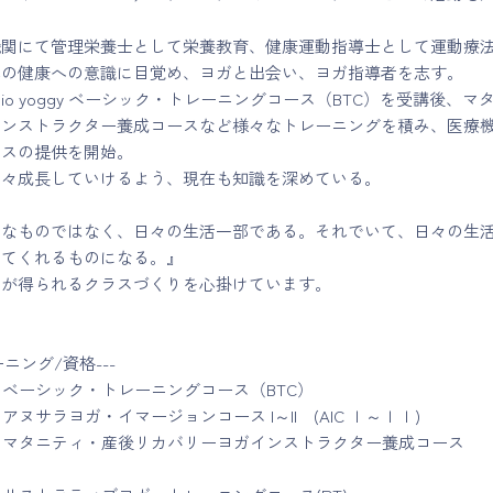
機関にて管理栄養士として栄養教育、健康運動指導士として運動療
真の健康への意識に目覚め、ヨガと出会い、ヨガ指導者を志す。
tudio yoggy ベーシック・トレーニングコース（BTC）を受講後、マ
インストラクター養成コースなど様々なトレーニングを積み、医療
ラスの提供を開始。
日々成長していけるよう、現在も知識を深めている。
別なものではなく、日々の生活一部である。それでいて、日々の生
してくれるものになる。』
きが得られるクラスづくりを心掛けています。
ーニング/資格---
yoggy ベーシック・トレーニングコース（BTC）
oggy アヌサラヨガ・イマージョンコース I～II (AIC Ｉ～ＩＩ)
yoggy マタニティ・産後リカバリーヨガインストラクター養成コース