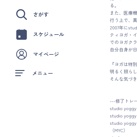
る。
また、医療
さがす
行う上で、
2007年にs
スケジュール
ティヨガ・
でのヨガク
自分自身が
マイページ
『ヨガは特
明るく照ら
メニュー
そんな気づ
---修了トレ
studio 
studio y
studio 
（MYC）