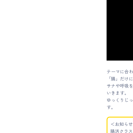
マイページ
ログイン
会員規約について
クラス参加にあたっての同意書
テーマに合
「腸」だけ
特定商取引にかかわる表示
サナや呼吸
いきます。
プライバシーポリシー
ゆっくりじ
す。
＜お知らせ
腸活クラス