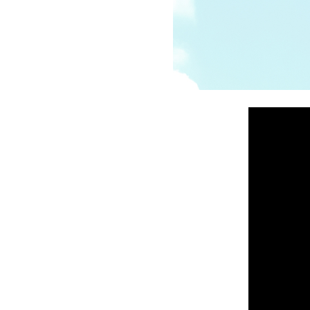
受講の流れ
料金について
インストラクター一覧
FAQ / お問い合わせ
yoggy store
yoggy magazine
yoggy mommy