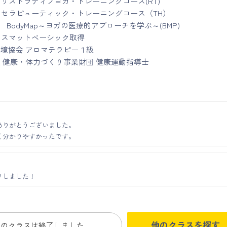
yoggy リストラティブヨガ・トレーニングコース(RT)
yoggy セラピューティック・トレーニングコース（TH）
oggy BodyMap～ヨガの医療的アプローチを学ぶ～(BMP)
ティスマットベーシック取得
境協会 アロマテラピー１級
 健康・体力づくり事業財団 健康運動指導士
ありがとうございました。
く分かりやすかったです。
リしました！
他のクラスを探す
このクラスは終了しました