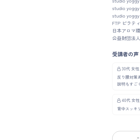
studio 
studio 
studio y
FTP ピラ
日本アロマ環
公益財団法人
受講者の声
30代 女性
反り腰対策
説明もすご
40代 女性
背中スッキ