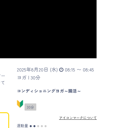
2025年8月20日 (水)
08:15 〜 08:45
アー
ヨガ |
30分
けて
コンディショニングヨガ～腸活～
ま
30分
アイコンマークについて
運動量
●
●
●
●
●