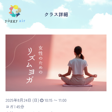
クラス詳細
受講の流れ
料金について
インストラクター一覧
FAQ / お問い合わせ
yoggy store
yoggy magazine
2025年8月24日 (日)
10:15 〜 11:00
yoggy mommy
ヨガ |
45分