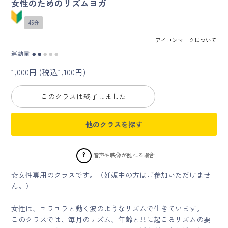
女性のためのリズムヨガ
45分
マイページ
アイコンマークについて
ログイン
運動量
●
●
●
●
●
1,000円 (税込1,100円)
会員規約について
このクラスは終了しました
クラス参加にあたっての同意書
他のクラスを探す
特定商取引にかかわる表示
プライバシーポリシー
?
音声や映像が乱れる場合
☆女性専用のクラスです。（妊娠中の方はご参加いただけませ
ん。）
女性は、ユラユラと動く波のようなリズムで生きています。
このクラスでは、毎月のリズム、年齢と共に起こるリズムの要