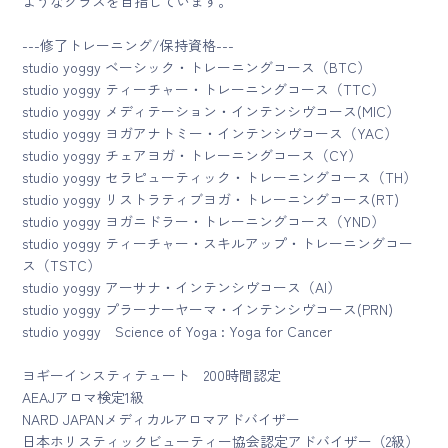
ようなクラスを目指しています。
---修了トレーニング/保持資格---
studio yoggy ベーシック・トレーニングコース（BTC）
studio yoggy ティーチャー・トレーニングコース（TTC）
studio yoggy メディテーション・インテンシヴコース(MIC）
studio yoggy ヨガアナトミー・インテンシヴコース（YAC）
studio yoggy チェアヨガ・トレーニングコース（CY）
studio yoggy セラピューティック・トレーニングコース（TH）
studio yoggy リストラティブヨガ・トレーニングコース(RT)
studio yoggy ヨガニドラー・トレーニングコース（YND）
studio yoggy ティーチャー・スキルアップ・トレーニングコー
ス（TSTC）
studio yoggy アーサナ・インテンシヴコース（AI）
studio yoggy プラーナーヤーマ・インテンシヴコース(PRN)
studio yoggy Science of Yoga : Yoga for Cancer
ヨギーインスティテュート 200時間認定
AEAJアロマ検定1級
NARD JAPANメディカルアロマアドバイザー
日本ホリスティックビューティー協会認定アドバイザー（2級）