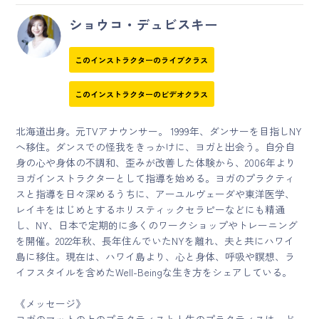
ショウコ・デュビスキー
このインストラクターのライブクラス
このインストラクターのビデオクラス
北海道出身。元TVアナウンサー。 1999年、ダンサーを目指しNY
へ移住。ダンスでの怪我をきっかけに、ヨガと出会う。自分自
身の心や身体の不調和、歪みが改善した体験から、2006年より
ヨガインストラクターとして指導を始める。ヨガのプラクティ
スと指導を日々深めるうちに、アーユルヴェーダや東洋医学、
レイキをはじめとするホリスティックセラピーなどにも精通
し、NY、日本で定期的に多くのワークショップやトレーニング
を開催。2022年秋、長年住んでいたNYを離れ、夫と共にハワイ
島に移住。現在は、ハワイ島より、心と身体、呼吸や瞑想、ラ
イフスタイルを含めたWell-Beingな生き方をシェアしている。
《メッセージ》