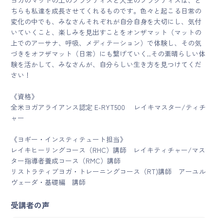
ヨガのマットの上のプラクティスと人生のプラクティスは、ど
ちらも私達を成長させてくれるものです。色々と起こる日常の
変化の中でも、みなさんそれぞれが自分自身を大切にし、気付
いていくこと、楽しみを見出すことをオンザマット（マットの
上でのアーサナ、呼吸、メディテーション）で体験し、その気
づきをオフザマット（日常）にも繋げていく..その素晴らしい体
験を活かして、みなさんが、自分らしい生き方を見つけてくだ
さい！
《資格》
全米ヨガアライアンス認定 E-RYT500 レイキマスター/ティチ
ャー
《ヨギー・インスティテュート担当》
レイキヒーリングコース（RHC）講師 レイキティチャー/マス
ター指導者養成コース（RMC）講師
リストラティブヨガ・トレーニングコース（RT)講師 アーユル
ヴェーダ・基礎編 講師
受講者の声