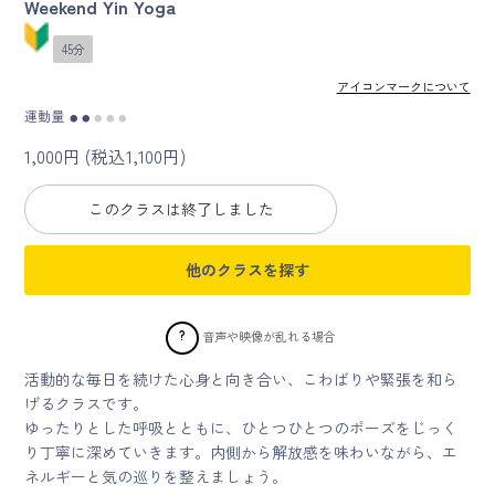
Weekend Yin Yoga
45分
マイページ
アイコンマークについて
ログイン
運動量
●
●
●
●
●
1,000円 (税込1,100円)
会員規約について
このクラスは終了しました
クラス参加にあたっての同意書
他のクラスを探す
特定商取引にかかわる表示
プライバシーポリシー
?
音声や映像が乱れる場合
活動的な毎日を続けた心身と向き合い、こわばりや緊張を和ら
げるクラスです。
ゆったりとした呼吸とともに、ひとつひとつのポーズをじっく
り丁寧に深めていきます。内側から解放感を味わいながら、エ
ネルギーと気の巡りを整えましょう。