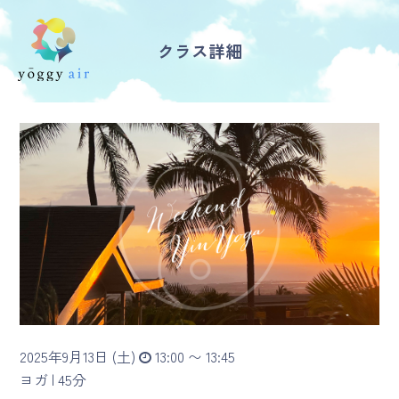
クラス詳細
受講の流れ
料金について
インストラクター一覧
FAQ / お問い合わせ
yoggy store
yoggy magazine
2025年9月13日 (土)
13:00 〜 13:45
yoggy mommy
ヨガ |
45分