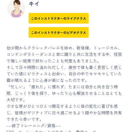
キイ
このインストラクターのライブクラス
このインストラクターのビデオクラス
幼少期からクラシックバレエを始め、新体操、ミュージカル、
コンテンポラリーダンスと常に踊りと共に生活をする中、怪我
で悔しい結果で終わったことも何度もありました。
そして日々時間に追われ忙しく、疲労で体も重く息苦しく感じ
ていた頃にピラティスと出会い、自分の中でモヤモヤしていた
霧が晴れるように心身が楽になったのです。
「忙しい」「疲れた」に慣れず、たまには自分と向き合う時
間、じっくり体を探り、ゆったり心も解放させることはとても
大切です。
小さな芽がひとつひとつ開花するように体の変化に喜びを感
じ、皆様がポジティブに日々過ごせるよう穏やかな時間を共有
できたら幸いです。
---修了トレーニング/資格---