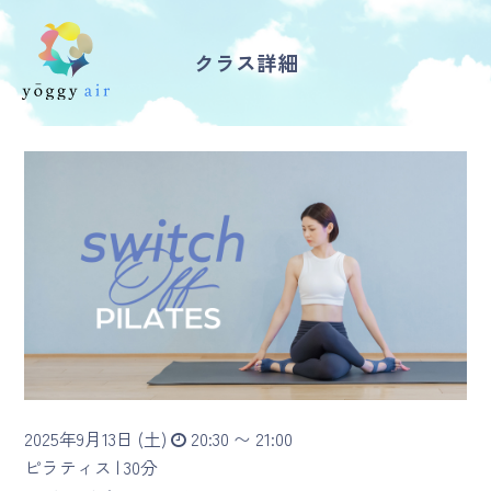
クラス詳細
受講の流れ
料金について
インストラクター一覧
FAQ / お問い合わせ
yoggy store
yoggy magazine
2025年9月13日 (土)
20:30 〜 21:00
yoggy mommy
ピラティス |
30分