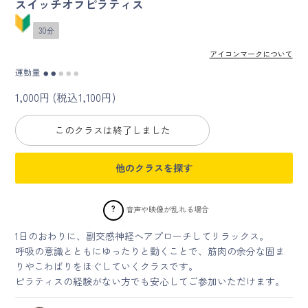
スイッチオフピラティス
30分
マイページ
アイコンマークについて
ログイン
運動量
●
●
●
●
●
1,000円 (税込1,100円)
会員規約について
このクラスは終了しました
クラス参加にあたっての同意書
他のクラスを探す
特定商取引にかかわる表示
プライバシーポリシー
?
音声や映像が乱れる場合
1日のおわりに、副交感神経へアプローチしてリラックス。
呼吸の意識とともにゆったりと動くことで、筋肉の余分な固ま
りやこわばりをほぐしていくクラスです。
ピラティスの経験がない方でも安心してご参加いただけます。