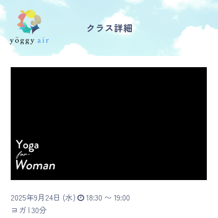
クラス詳細
受講の流れ
料金について
インストラクター一覧
FAQ / お問い合わせ
yoggy store
yoggy magazine
2025年9月24日 (水)
18:30 〜 19:00
yoggy mommy
ヨガ |
30分