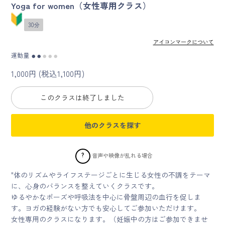
Yoga for women（女性専用クラス）
マイページ
30分
アイコンマークについて
ログイン
運動量
●
●
●
●
●
1,000円 (税込1,100円)
会員規約について
このクラスは終了しました
クラス参加にあたっての同意書
他のクラスを探す
特定商取引にかかわる表示
プライバシーポリシー
?
音声や映像が乱れる場合
"体のリズムやライフステージごとに生じる女性の不調をテーマ
に、心身のバランスを整えていくクラスです。
ゆるやかなポーズや呼吸法を中心に骨盤周辺の血行を促しま
す。ヨガの経験がない方でも安心してご参加いただけます。
女性専用のクラスになります。（妊娠中の方はご参加できませ