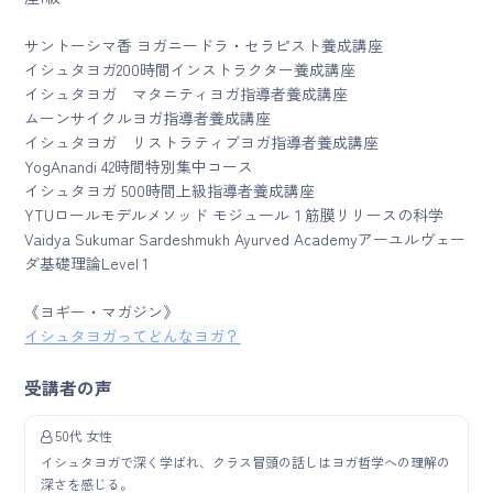
サントーシマ香 ヨガニードラ・セラピスト養成講座
イシュタヨガ200時間インストラクター養成講座
イシュタヨガ マタニティヨガ指導者養成講座
ムーンサイクルヨガ指導者養成講座
イシュタヨガ リストラティブヨガ指導者養成講座
YogAnandi 42時間特別集中コース
イシュタヨガ 500時間上級指導者養成講座
YTUロールモデルメソッド モジュール１筋膜リリースの科学
Vaidya Sukumar Sardeshmukh Ayurved Academyアーユルヴェー
ダ基礎理論Level 1
《ヨギー・マガジン》
イシュタヨガってどんなヨガ？
受講者の声
50代 女性
イシュタヨガで深く学ばれ、クラス冒頭の話しはヨガ哲学への理解の
深さを感じる。