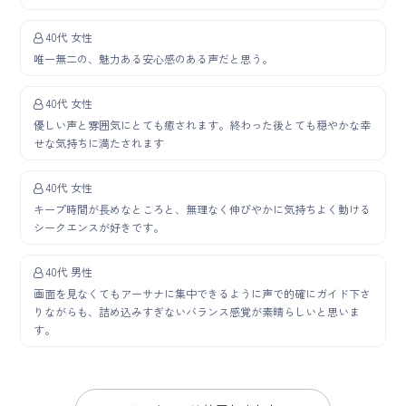
40代 女性
唯一無二の、魅力ある安心感のある声だと思う。
40代 女性
優しい声と雰囲気にとても癒されます。終わった後とても穏やかな幸
せな気持ちに満たされます
40代 女性
キープ時間が長めなところと、無理なく伸びやかに気持ちよく動ける
シークエンスが好きです。
40代 男性
画面を見なくてもアーサナに集中できるように声で的確にガイド下さ
りながらも、詰め込みすぎないバランス感覚が素晴らしいと思いま
す。