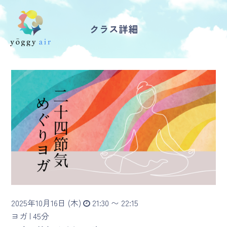
クラス詳細
受講の流れ
料金について
インストラクター一覧
FAQ / お問い合わせ
yoggy store
yoggy magazine
2025年10月16日 (木)
21:30 〜 22:15
yoggy mommy
ヨガ |
45分