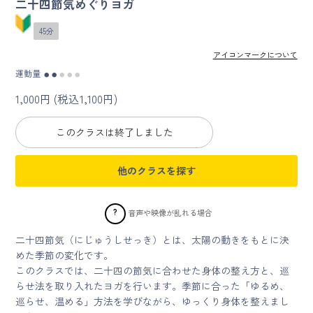
二十四節気めぐりヨガ
45分
マイページ
アイコンマークについて
ログイン
運動量
●
●
●
●
●
1,000円 (税込1,100円)
会員規約について
このクラスは終了しました
クラス参加にあたっての同意書
他のクラスを探す
特定商取引にかかわる表示
プライバシーポリシー
?
音声や映像が乱れる場合
二十四節気（にじゅうしせっき）とは、太陽の動きをもとに決
めた季節の変化です。
このクラスでは、二十四の節気に合わせた身体の整え方と、巡
らせ法を取り入れたヨガを行います。季節に合った「ゆるめ、
巡らせ、温める」方法を学びながら、ゆっくり身体を整えまし