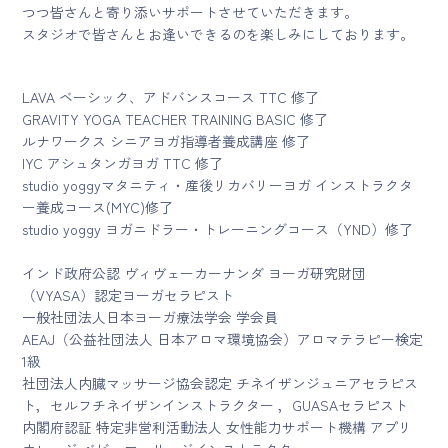
つつ皆さんと寄り添いサポートさせていただきます。
スタジオで皆さんとお逢いできるのを楽しみにしております。
LAVA ベーシック、アドバンスコース TTC 修了
GRAVITY YOGA TEACHER TRAINING BASIC 修了
ルナワークス シニアヨガ指導者養成講座 修了
IYC アシュタンガヨガ TTC 修了
studio yoggyマタニティ・産後リカバリーヨガ インストラクタ
ー養成コース(MYC)修了
studio yoggy ヨガニドラー・トレーニングコース（YND）修了
インド政府公認 ヴィヴェーカーナンダ ヨーガ研究財団
（VYASA）認定ヨーガセラピスト
一般社団法人日本ヨーガ療法学会 学会員
AEAJ（公益社団法人 日本アロマ環境協会）アロマテラピー検定
1級
社団法人内臓マッサージ協会認定 チネイザンジュニアセラピス
ト，セルフチネイザンインストラクター ，GUASAセラピスト
内閣府認証 特定非営利活動法人 女性能力サポート機構 アプリ