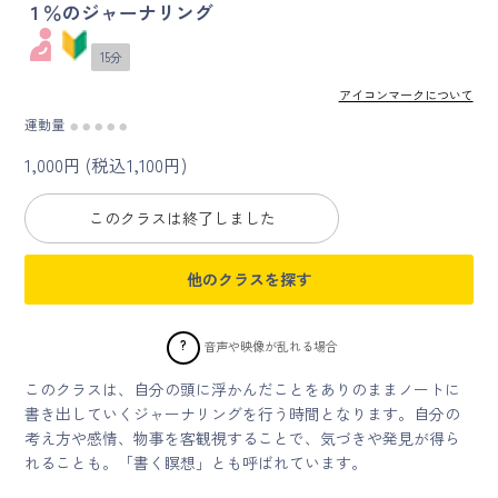
１％のジャーナリング
マイページ
15分
アイコンマークについて
ログイン
運動量
●
●
●
●
●
1,000円 (税込1,100円)
会員規約について
このクラスは終了しました
クラス参加にあたっての同意書
他のクラスを探す
特定商取引にかかわる表示
プライバシーポリシー
?
音声や映像が乱れる場合
このクラスは、自分の頭に浮かんだことをありのままノートに
書き出していくジャーナリングを行う時間となります。自分の
考え方や感情、物事を客観視することで、気づきや発見が得ら
れることも。「書く瞑想」とも呼ばれています。