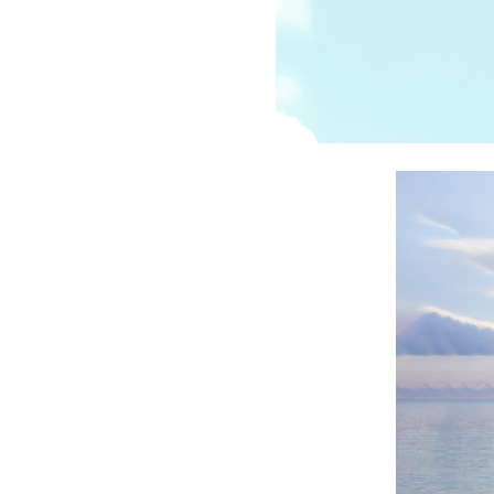
受講の流れ
料金について
インストラクター一覧
FAQ / お問い合わせ
yoggy store
yoggy magazine
yoggy mommy