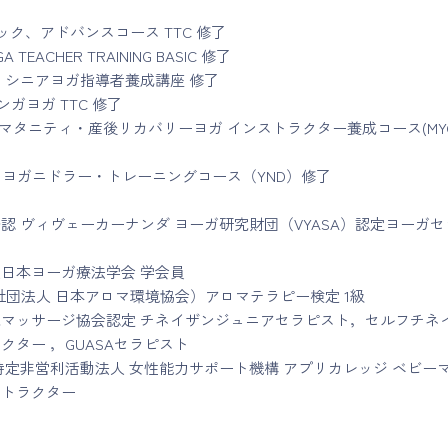
シック、アドバンスコース TTC 修了
GA TEACHER TRAINING BASIC 修了
 シニアヨガ指導者養成講座 修了
タンガヨガ TTC 修了
yoggyマタニティ・産後リカバリーヨガ インストラクター養成コース(MY
yoggy ヨガニドラー・トレーニングコース（YND）修了
認 ヴィヴェーカーナンダ ヨーガ研究財団（VYASA）認定ヨーガセ
日本ヨーガ療法学会 学会員
益社団法人 日本アロマ環境協会）アロマテラピー検定 1級
マッサージ協会認定 チネイザンジュニアセラピスト，セルフチネ
クター ，GUASAセラピスト
特定非営利活動法人 女性能力サポート機構 アプリカレッジ ベビー
ストラクター