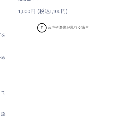
1,000円 (税込1,100円)
音声や映像が乱れる場合
?
ガを
始め
して
り添