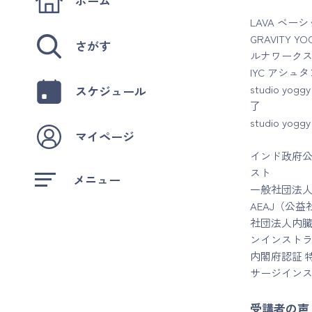
ホーム
LAVA ベー
GRAVITY YO
さがす
ルナワークス
IYC アシュ
studio 
スケジュール
了
studio 
マイページ
インド政府公
スト
メニュー
一般社団法人
AEAJ（公
社団法人内臓
ンインストラ
内閣府認証 
サージイン
受講者の声