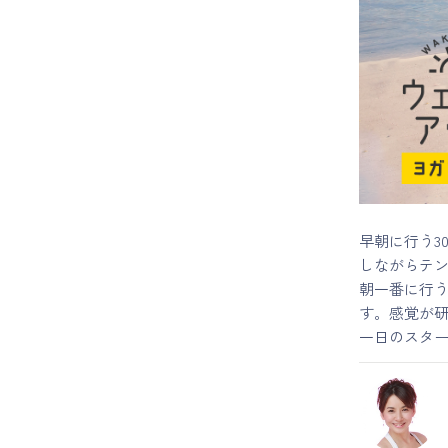
マイページ
ログイン
会員規約について
クラス参加にあたっての同意書
早朝に行う3
しながらテ
特定商取引にかかわる表示
朝一番に行
す。感覚が
プライバシーポリシー
一日のスタ