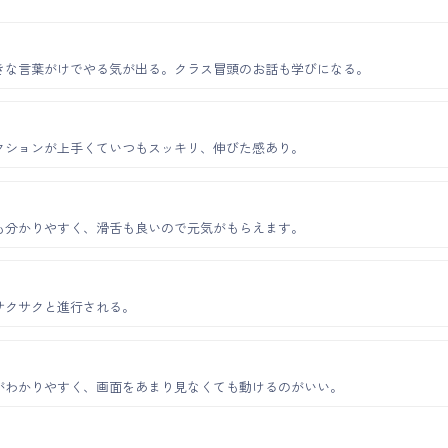
きな言葉がけでやる気が出る。クラス冒頭のお話も学びになる。
クションが上手くていつもスッキリ、伸びた感あり。
も分かりやすく、滑舌も良いので元気がもらえます。
サクサクと進行される。
がわかりやすく、画面をあまり見なくても動けるのがいい。