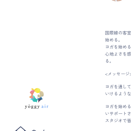
国際線の客
始める。
ヨガを始め
心地よさを
る。
<メッセージ
ヨガを通し
いけるよう
ヨガを始め
いサポート
スタジオで