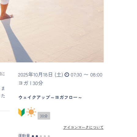
切に
2025年10月18日 (土)
07:30 〜 08:00
ヨガ |
30分
きま
した
ウェイクアップ～ヨガフロー～
30分
アイコンマークについて
運動量
●
●
●
●
●