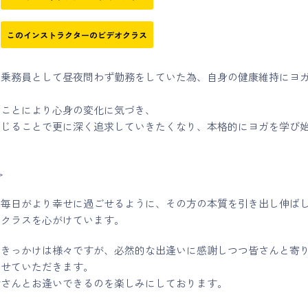
このインストラクターのビデオクラス
室乗務員として昼夜問わず勤務をしていた為、自身の健康維持にヨ
ることにより心身の変化に気づき、
感じることで更に深く追求していきたくなり、本格的にヨガを学び
>
て毎日がより幸せに過ごせるように、その方の本質を引き出し伸ば
なクラスを心がけています。
るきっかけは様々ですが、必然的な出逢いに感謝しつつ皆さんと寄
させていただきます。
皆さんとお逢いできるのを楽しみにしております。